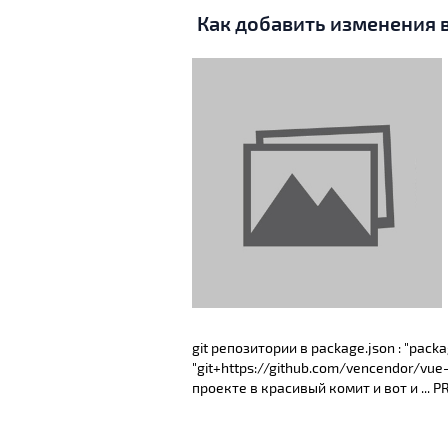
Как добавить изменения 
git репозитории в package.json : "pac
"git+https://github.com/vencendor/vue-j
проекте в красивый комит и вот и ... P