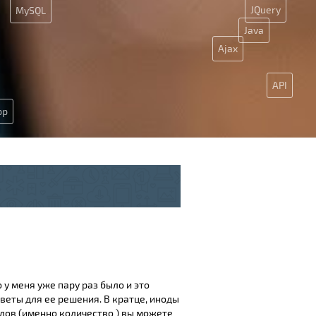
JQuery
MySQL
Java
Ajax
API
pp
SEO
 у меня уже пару раз было и это
веты для ее решения. В кратце, иноды
лов (именно количество ) вы можете