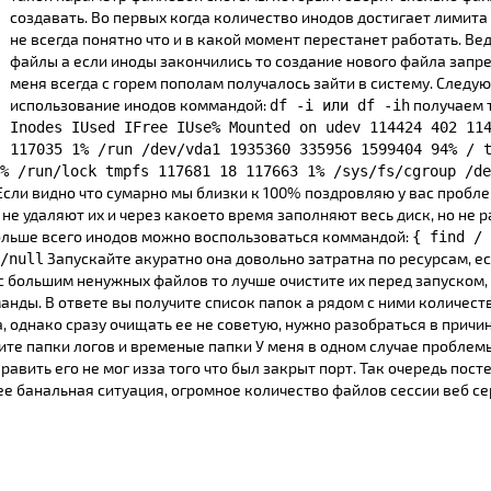
создавать. Во первых когда количество инодов достигает лимита 
не всегда понятно что и в какой момент перестанет работать. Ве
файлы а если иноды закончились то создание нового файла запр
меня всегда с горем пополам получалось зайти в систему. Следу
использование инодов коммандой:
получаем 
df -i или df -ih
Inodes IUsed IFree IUse% Mounted on udev 114424 402 11
117035 1% /run /dev/vda1 1935360 335956 1599404 94% / 
% /run/lock tmpfs 117681 18 117663 1% /sys/fs/cgroup /de
сли видно что сумарно мы близки к 100% поздровляю у вас пробле
не удаляют их и через какоето время заполняют весь диск, но не
больше всего инодов можно воспользоваться коммандой:
{ find / 
Запускайте акуратно она довольно затратна по ресурсам, ес
/null
с большим ненужных файлов то лучше очистите их перед запуском, 
анды. В ответе вы получите список папок а рядом с ними количест
, однако сразу очищать ее не советую, нужно разобраться в причи
тите папки логов и временые папки У меня в одном случае пробле
равить его не мог изза того что был закрыт порт. Так очередь пос
е банальная ситуация, огромное количество файлов сессии веб се