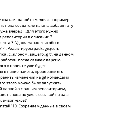
е хватает какойто мелочи, например
ть пока создатели пакета добавят эту
же вчера:) 1. Для этого нужно
на репозитории в описании 2.
оекта 3. Удаляем пакет чтобы в
 4. Редактируем package.json,
папка_c_клоном_вашего_git", на данном
зработки, после свяжем версию
того в проекте уже будет
я в папке пакета, проверяем его
хранить изменения на git командами
 всего этого можно было запускать
й папкой а с вашим репозиторием,
акет снова но уже с ссылкой на ваш
ue-json-excel":
 install" 10. Сохраняем данные в своем