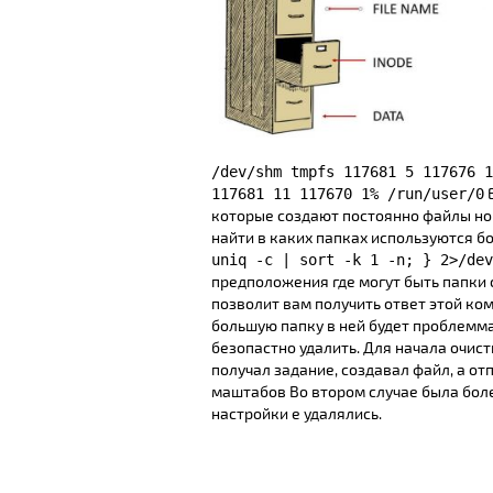
/dev/shm tmpfs 117681 5 117676 1
Е
117681 11 117670 1% /run/user/0
которые создают постоянно файлы но 
найти в каких папках используются 
uniq -c | sort -k 1 -n; } 2>/dev
предположения где могут быть папки 
позволит вам получить ответ этой ком
большую папку в ней будет проблемма
безопастно удалить. Для начала очис
получал задание, создавал файл, а отп
маштабов Во втором случае была боле
настройки е удалялись.