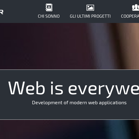
CHI SONNO
GLI ULTIMI PROGETTI
COOPERA
Web is everyw
JS
N
HTML
JS
Git
Development of modern web applications
API