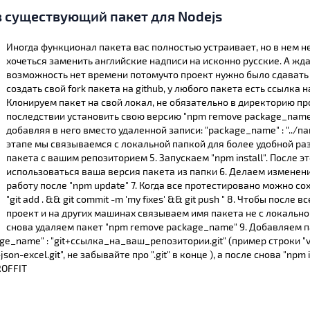
в существующий пакет для Nodejs
Иногда функционал пакета вас полностью устраивает, но в нем н
хочеться заменить английские надписи на исконно русские. А жда
возможность нет времени потомучто проект нужно было сдавать у
создать свой fork пакета на github, у любого пакета есть ссылка 
Клонируем пакет на свой локал, не обязательно в директорию пр
последствии установить свою версию "npm remove package_name"
добавляя в него вместо удаленной записи: "package_name" : "../
этапе мы связываемся с локальной папкой для более удобной ра
пакета с вашим репозиторием 5. Запускаем "npm install". После э
использоваться ваша версия пакета из папки 6. Делаем изменени
работу после "npm update" 7. Когда все протестировано можно со
"git add . && git commit -m 'my fixes' && git push " 8. Чтобы после
проект и на других машинах связываем имя пакета не с локально
снова удаляем пакет "npm remove package_name" 9. Добавляем п
kage_name" : "git+ссылка_на_ваш_репозитории.git" (пример строки "v
son-excel.git", не забывайте про ".git" в конце ), а после снова "npm
ROFFIT