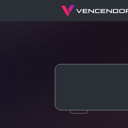
Ajax
JQuery