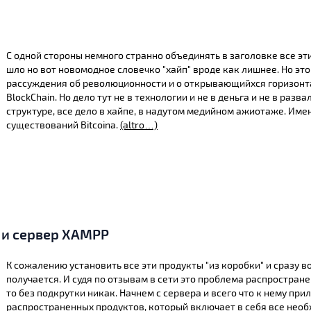
С одной стороны немного странно объединять в заголовке все эт
шло но вот новомодное словечко "хайп" вроде как лишнее. Но это
рассуждения об революционности и о открывающийхся горизонта
BlockChain. Но дело тут не в технологии и не в деньга и не в ра
структуре, все дело в хайпе, в надутом медийном ажиотаже. Име
существований Bitcoina.
(altro…)
g и сервер XAMPP
К сожалению установить все эти продукты "из коробки" и сразу 
получается. И судя по отзывам в сети это проблема распростране
то без подкрутки никак. Начнем с сервера и всего что к нему при
распространенных продуктов, который включает в себя все необ