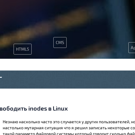
CMS
A
HTML5
Г
вободить inodes в Linux
Незнаю насколько часто это случается у других пользователей, но
настолько мутарная ситуация что я решил записать некоторые со
такой параметр файловой системы который говорит сколько фай