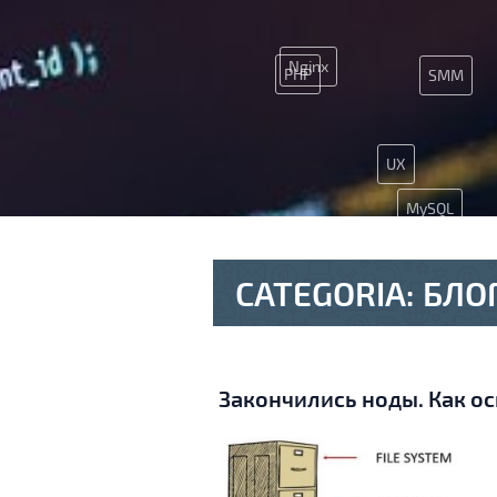
Nginx
PHP
SMM
UX
MySQL
CATEGORIA:
БЛО
Закончились ноды. Как ос