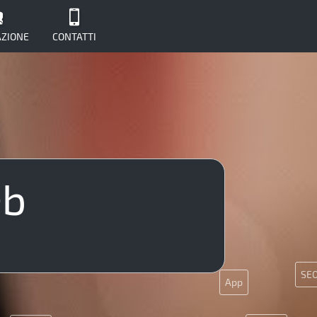
ZIONE
CONTATTI
UX
eb
PHP
Git
ginx
5
CSS
SE
App