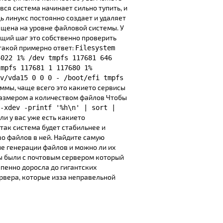
вся система начинает сильно тупить, и
дь линукс постоянно создает и удаляет
ещена на уровне файловой системы. У
ющий шаг это собственно проверить
такой примерно ответ:
Filesystem
4022 1% /dev tmpfs 117681 646
tmpfs 117681 1 117680 1%
v/vda15 0 0 0 - /boot/efi tmpfs
ммы, чаще всего это какието сервисы
 размером а количеством файлов Чтобы
-xdev -printf '%h\n' | sort |
ли у вас уже есть какието
так система будет стабильнее и
во файлов в ней. Найдите самую
не генерации файлов и можно ли их
мы были с почтовым сервером который
тепенно доросла до гигантских
рвера, которые изза неправельной