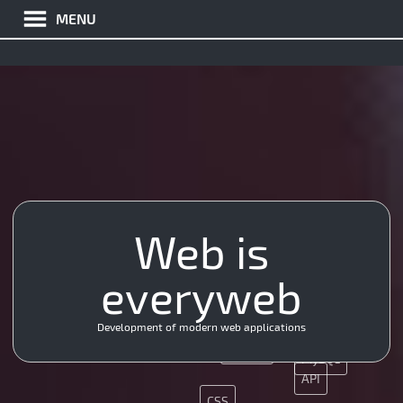
MENU
Web is
SEO
App
API
JS
everyweb
Java
CSS
JS
CMS
Development of modern web applications
HTML5
SMM
PHP
JQuery
MySQL
API
CSS