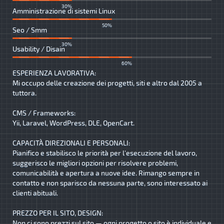
30%
Amministrazione di sistemi Linux
50%
Seo / Smm
30%
Usability / Disain
60%
ESPERIENZA LAVORATIVA:
Mi occupo delle creazione dei progetti, siti e altro dal 2005 a
tuttora.
CMS / Frameworks:
Yii, Laravel, WordPress, DLE, OpenCart.
CAPACITÀ DIREZIONALI E PERSONALI:
Pianifico e stabilisco le priorità per l'esecuzione del lavoro,
suggerisco le migliori opzioni per risolvere problemi,
comunicabilità e apertura a nuove idee. Rimango sempre in
contatto e non sparisco da nessuna parte, sono interessato ai
clienti abituali.
PREZZO PER IL SITO, DESIGN:
Non ci sono prezzi sul sito — ogni progetto o sito è individuale e