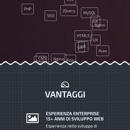
PHP
JQuery
MySQL
SEO
Git
Nginx
HTML5
UX
UX
Git
Ajax
CMS
Nginx
App
Java
Ajax
SMM
VANTAGGI
ESPERIENZA ENTERPRISE
15+ ANNI DI SVILUPPO WEB
Esperienza nello sviluppo di