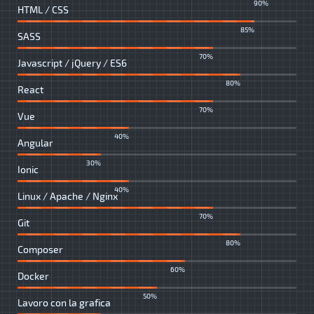
90%
HTML / CSS
85%
SASS
70%
Javascript / jQuery / ES6
80%
React
70%
Vue
40%
Angular
30%
Ionic
40%
Linux / Apache / Nginx
70%
Git
80%
Composer
60%
Docker
50%
Lavoro con la grafica