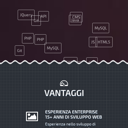
JQuery
API
CMS
Java
Git
MySQL
PHP
PHP
JS
HTML5
MySQL
Git
SMM
CSS
Java
Nginx
UX
UX
API
VANTAGGI
ESPERIENZA ENTERPRISE
15+ ANNI DI SVILUPPO WEB
Esperienza nello sviluppo di