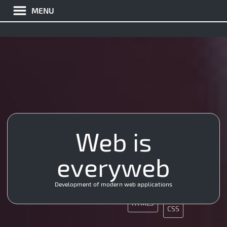
MENU
Web is
SEO
CMS
SMM
JS
everyweb
App
SEO
Ajax
JQuery
Nginx
Development of modern web applications
Ajax
App
HTML5
CSS