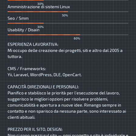
30%
Amministrazione di sistemi Linux
50%
Seo / Smm
30%
Usability / Disain
60%
ESPERIENZA LAVORATIVA:
Mi occupo delle creazione dei progetti, siti e altro dal 2005 a
tuttora.
CMS / Frameworks:
Yii, Laravel, WordPress, DLE, OpenCart.
CAPACITÀ DIREZIONALI E PERSONALI:
Pianifico e stabilisco le priorità per l'esecuzione del lavoro,
suggerisco le migliori opzioni per risolvere problemi,
comunicabilità e apertura a nuove idee. Rimango sempre in
contatto e non sparisco da nessuna parte, sono interessato ai
clienti abituali.
PREZZO PER IL SITO, DESIGN:
Non ci sono prezzi sul sito — ogni progetto o sito è individuale e