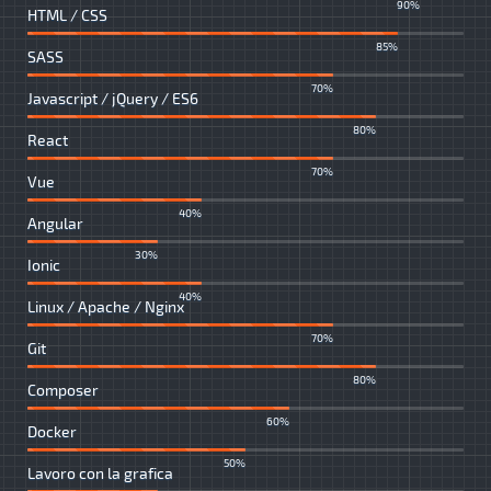
90%
HTML / CSS
85%
SASS
70%
Javascript / jQuery / ES6
80%
React
70%
Vue
40%
Angular
30%
Ionic
40%
Linux / Apache / Nginx
70%
Git
80%
Composer
60%
Docker
50%
Lavoro con la grafica