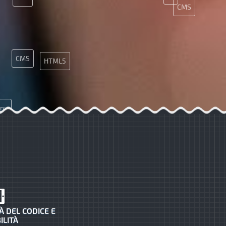
CMS
CMS
HTML5
inx
CSS
API
À DEL CODICE E
ILITÀ