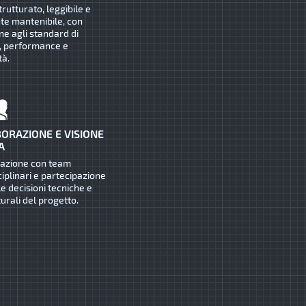
trutturato, leggibile e
te mantenibile, con
ne agli standard di
, performance e
tà.
ORAZIONE E VISIONE
A
razione con team
ciplinari e partecipazione
le decisioni tecniche e
turali del progetto.