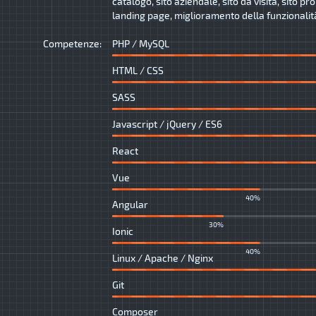
catalogo, sito aziendale, sito da visita, sito p
landing page, miglioramento della funzionalità 
Competenze:
PHP / MySQL
HTML / CSS
SASS
Javascript / jQuery / ES6
React
Vue
40%
Angular
30%
Ionic
40%
Linux / Apache / Nginx
Git
Composer