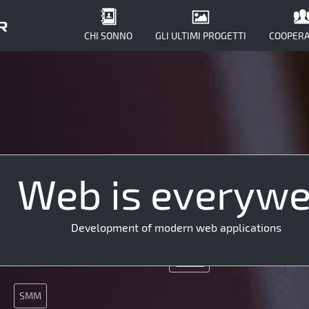
CHI SONNO
GLI ULTIMI PROGETTI
COOPERA
Web is everyw
SMM
MySQL
Development of modern web applications
Git
N
Java
JQuery
SMM