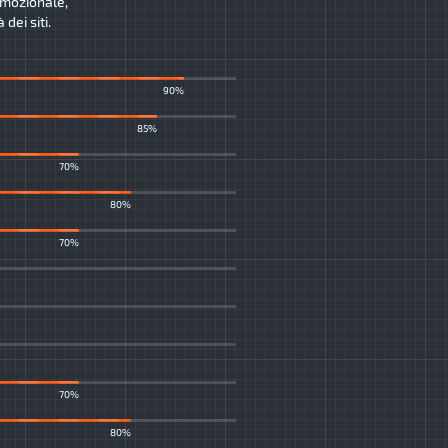
romozionale,
dei siti.
90%
85%
70%
80%
70%
70%
80%