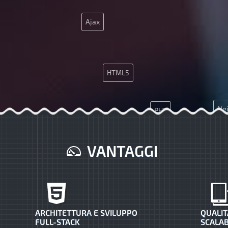
Ajax
HTML5
Ng
PHP
API
Java
SEO
VANTAGGI
ARCHITETTURA E SVILUPPO
QUALIT
FULL-STACK
SCALAB