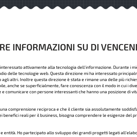
RE INFORMAZIONI SU DI VENCE
interessato attivamente alla tecnologia dell'informazione. Durante i mie
udio delle tecnologie web. Questa direzione mi ha interessato principalme
li altri. Inoltre questa direzione è stata e rimane una delle più richies
bile, anche se superficialmente, fare conoscenza con il modo in cui i dive
 e comunicare con persone interessanti che hanno una posizione di vita
na comprensione reciproca e che il cliente sia assolutamente soddisfat
ei benefici reali per il business, bisogna comprendere le esigenze del p
 entità. Ho partecipato allo sviluppo dei grandi progetti legati all'elab