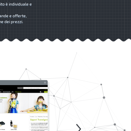
ito è individuale e
ande e offerte,
me dei prezzi.