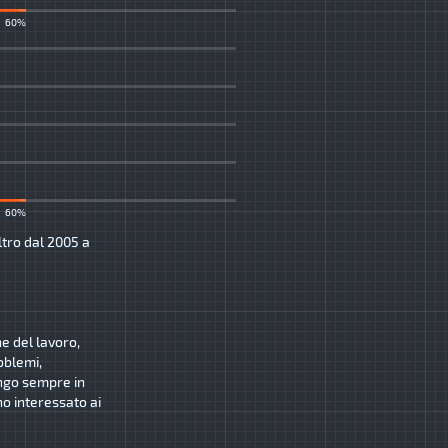
60%
60%
ltro dal 2005 a
ne del lavoro,
oblemi,
ngo sempre in
o interessato ai