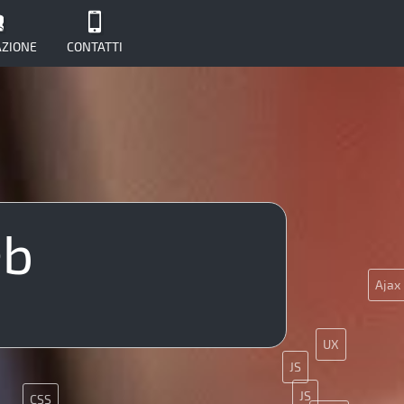
ZIONE
CONTATTI
UX
eb
SEO
Ajax
ginx
UX
JS
JS
CSS