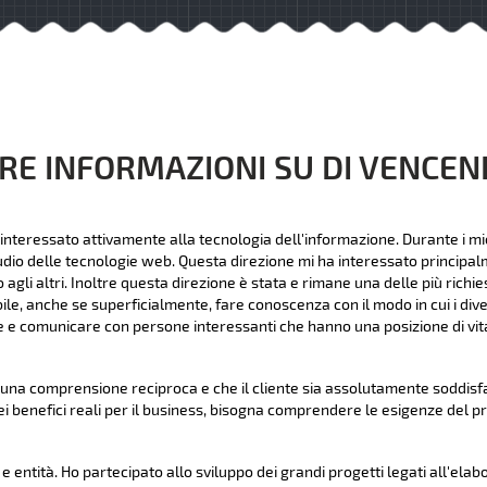
RE INFORMAZIONI SU DI VENCE
interessato attivamente alla tecnologia dell'informazione. Durante i mie
udio delle tecnologie web. Questa direzione mi ha interessato principalme
li altri. Inoltre questa direzione è stata e rimane una delle più richies
bile, anche se superficialmente, fare conoscenza con il modo in cui i dive
 e comunicare con persone interessanti che hanno una posizione di vita
na comprensione reciproca e che il cliente sia assolutamente soddisfat
ei benefici reali per il business, bisogna comprendere le esigenze del p
 entità. Ho partecipato allo sviluppo dei grandi progetti legati all'elab