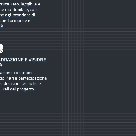
trutturato, leggibile e
te mantenibile, con
ne agli standard di
, performance e
tà.
ORAZIONE E VISIONE
A
razione con team
ciplinari e partecipazione
le decisioni tecniche e
turali del progetto.