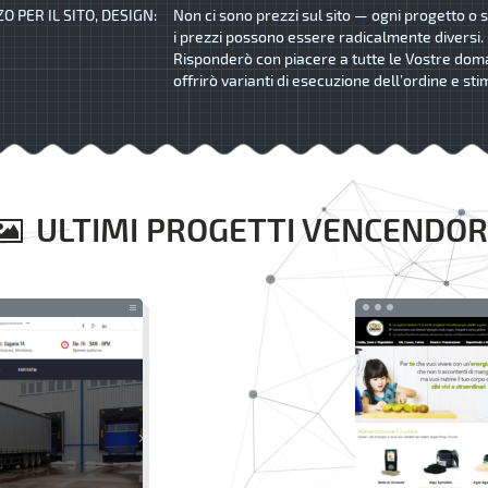
O PER IL SITO, DESIGN:
Non ci sono prezzi sul sito — ogni progetto o s
i prezzi possono essere radicalmente diversi.
Risponderò con piacere a tutte le Vostre dom
offrirò varianti di esecuzione dell’ordine e sti
ULTIMI PROGETTI VENCENDOR