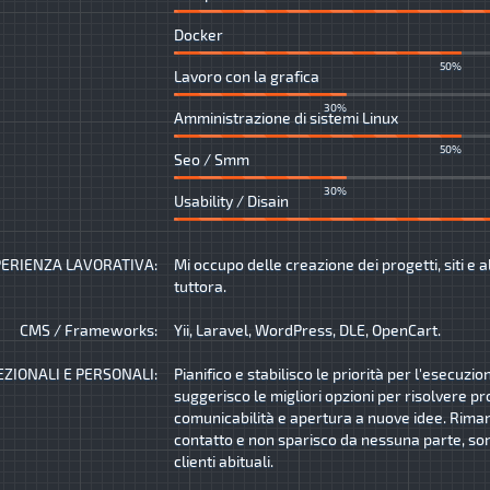
Docker
50%
Lavoro con la grafica
30%
Amministrazione di sistemi Linux
50%
Seo / Smm
30%
Usability / Disain
ERIENZA LAVORATIVA:
Mi occupo delle creazione dei progetti, siti e a
tuttora.
CMS / Frameworks:
Yii, Laravel, WordPress, DLE, OpenCart.
EZIONALI E PERSONALI:
Pianifico e stabilisco le priorità per l'esecuzio
suggerisco le migliori opzioni per risolvere pr
comunicabilità e apertura a nuove idee. Rima
contatto e non sparisco da nessuna parte, son
clienti abituali.