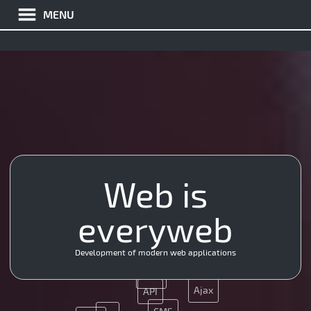
MENU
Git
Git
Ajax
Web is
JQuery
App
API
everyweb
Nginx
UX
CSS
Nginx
Development of modern web applications
Java
Ajax
API