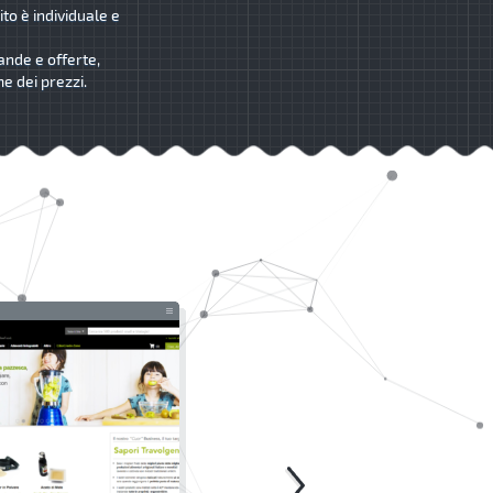
ito è individuale e
ande e offerte,
me dei prezzi.