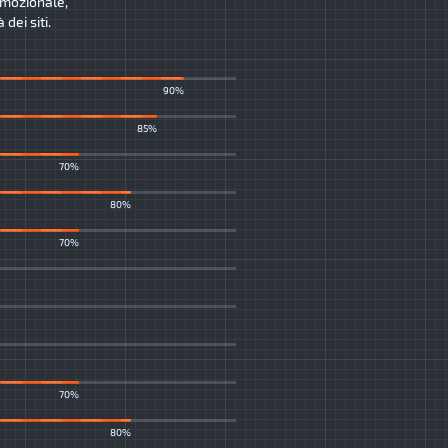
romozionale,
dei siti.
90%
85%
70%
80%
70%
70%
80%