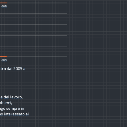
60%
60%
ltro dal 2005 a
ne del lavoro,
oblemi,
ngo sempre in
o interessato ai