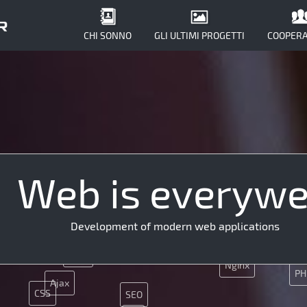
CHI SONNO
GLI ULTIMI PROGETTI
COOPERA
Web is everyw
Development of modern web applications
Java
Nginx
PH
Ajax
CSS
SEO