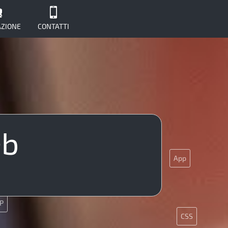
ZIONE
CONTATTI
eb
Ajax
UX
PHP
App
App
P
CSS