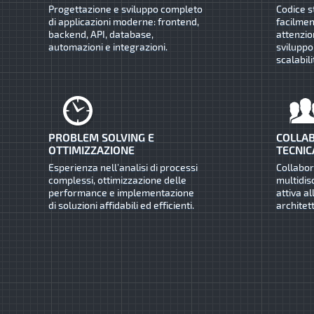
Progettazione e sviluppo completo
Codice s
di applicazioni moderne: frontend,
facilmen
backend, API, database,
attenzio
automazioni e integrazioni.
sviluppo
scalabili
PROBLEM SOLVING E
COLLAB
OTTIMIZZAZIONE
TECNIC
Esperienza nell’analisi di processi
Collabo
complessi, ottimizzazione delle
multidis
performance e implementazione
attiva al
di soluzioni affidabili ed efficienti.
architet