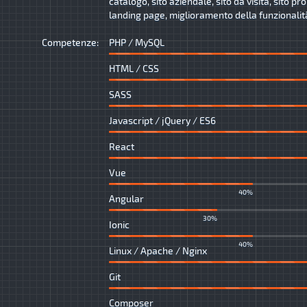
catalogo, sito aziendale, sito da visita, sito p
landing page, miglioramento della funzionalità 
Competenze:
PHP / MySQL
HTML / CSS
SASS
Javascript / jQuery / ES6
React
Vue
40%
Angular
30%
Ionic
40%
Linux / Apache / Nginx
Git
Composer