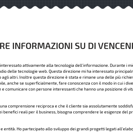
RE INFORMAZIONI SU DI VENCE
interessato attivamente alla tecnologia dell'informazione. Durante i mie
udio delle tecnologie web. Questa direzione mi ha interessato principalme
li altri. Inoltre questa direzione è stata e rimane una delle più richies
bile, anche se superficialmente, fare conoscenza con il modo in cui i dive
 e comunicare con persone interessanti che hanno una posizione di vita
na comprensione reciproca e che il cliente sia assolutamente soddisfat
ei benefici reali per il business, bisogna comprendere le esigenze del p
 entità. Ho partecipato allo sviluppo dei grandi progetti legati all'elab