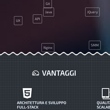
Git
Java
JQuery
API
UX
SMM
Nginx
Git
VANTAGGI
ARCHITETTURA E SVILUPPO
QUALIT
FULL-STACK
SCALAB