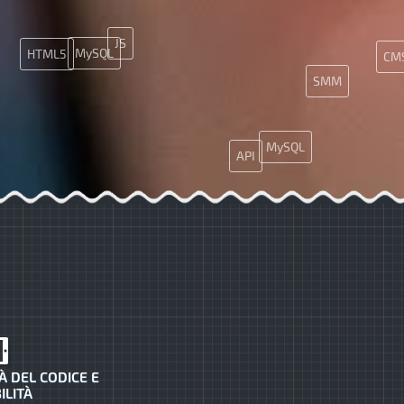
JS
MySQL
HTML5
CM
SMM
MySQL
API
À DEL CODICE E
ILITÀ