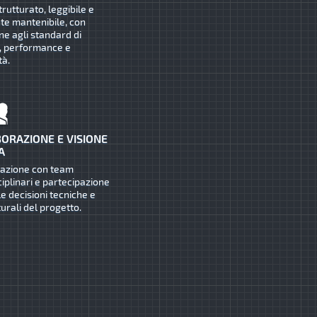
trutturato, leggibile e
te mantenibile, con
ne agli standard di
, performance e
tà.
ORAZIONE E VISIONE
A
razione con team
ciplinari e partecipazione
le decisioni tecniche e
turali del progetto.