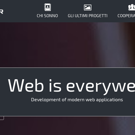
CHI SONNO
GLI ULTIMI PROGETTI
COOPERA
Web is everyw
jax
UX
API
Development of modern web applications
JS
L