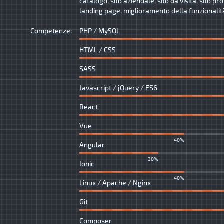
catalogo, sito aziendale, sito da visita, sito p
landing page, miglioramento della funzionalità 
Competenze:
PHP / MySQL
HTML / CSS
SASS
Javascript / jQuery / ES6
React
Vue
40%
Angular
30%
Ionic
40%
Linux / Apache / Nginx
Git
Composer