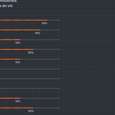
romozionale,
dei siti.
90%
85%
70%
80%
70%
70%
80%