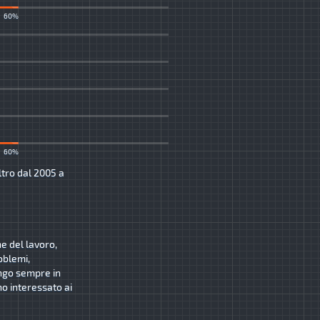
60%
60%
ltro dal 2005 a
ne del lavoro,
oblemi,
ngo sempre in
o interessato ai