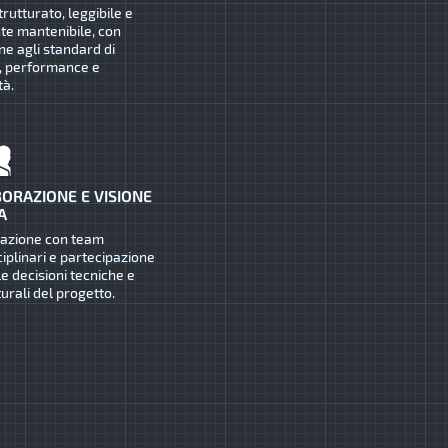
trutturato, leggibile e
te mantenibile, con
ne agli standard di
, performance e
tà.
ORAZIONE E VISIONE
A
razione con team
ciplinari e partecipazione
le decisioni tecniche e
turali del progetto.