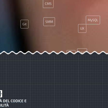
CMS
MySQL
SMM
Git
UX
SEO
API
Ajax
JS
PHP
App
À DEL CODICE E
ILITÀ