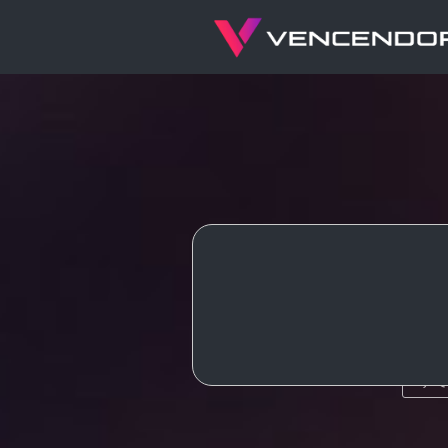
HTML5
A
JQuery
Git
MySQ