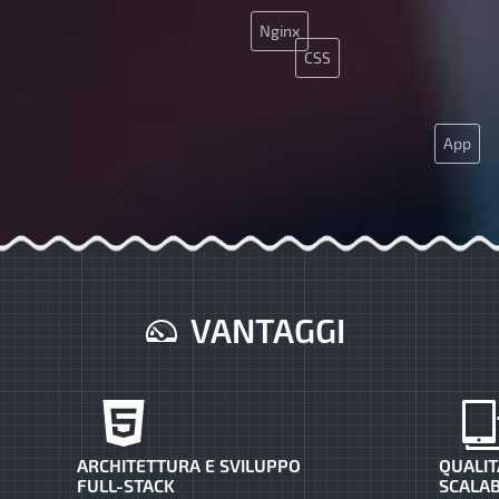
Nginx
CSS
App
Nginx
Java
PHP
VANTAGGI
JQuery
ARCHITETTURA E SVILUPPO
QUALIT
FULL-STACK
SCALAB