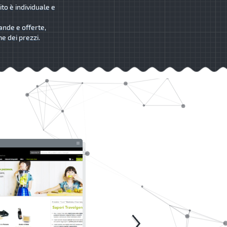
ito è individuale e
ande e offerte,
me dei prezzi.