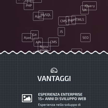
PHP
JQuery
UX
MySQL
Ajax
HTML5
PHP
CMS
JS
Git
Ajax
SEO
CMS
API
Nginx
Java
JS
Java
UX
App
CSS
SEO
VANTAGGI
ESPERIENZA ENTERPRISE
15+ ANNI DI SVILUPPO WEB
Esperienza nello sviluppo di