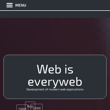
MENU
Web is
MySQL
Nginx
everyweb
Git
HTML5
API
JQuery
CSS
Development of modern web applications
App
SMM
SMM