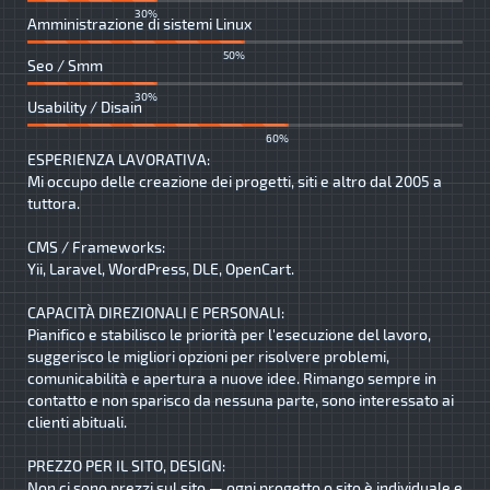
30%
Amministrazione di sistemi Linux
50%
Seo / Smm
30%
Usability / Disain
60%
ESPERIENZA LAVORATIVA:
Mi occupo delle creazione dei progetti, siti e altro dal 2005 a
tuttora.
CMS / Frameworks:
Yii, Laravel, WordPress, DLE, OpenCart.
CAPACITÀ DIREZIONALI E PERSONALI:
Pianifico e stabilisco le priorità per l'esecuzione del lavoro,
suggerisco le migliori opzioni per risolvere problemi,
comunicabilità e apertura a nuove idee. Rimango sempre in
contatto e non sparisco da nessuna parte, sono interessato ai
clienti abituali.
PREZZO PER IL SITO, DESIGN:
Non ci sono prezzi sul sito — ogni progetto o sito è individuale e