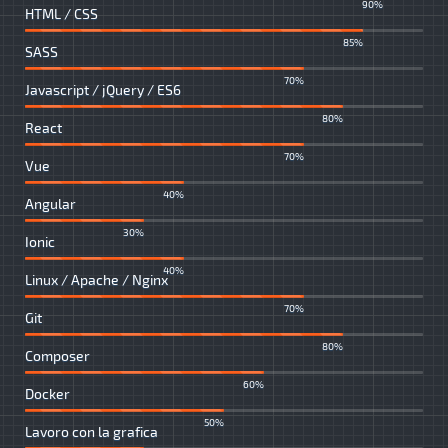
90%
HTML / CSS
85%
SASS
70%
Javascript / jQuery / ES6
80%
React
70%
Vue
40%
Angular
30%
Ionic
40%
Linux / Apache / Nginx
70%
Git
80%
Composer
60%
Docker
50%
Lavoro con la grafica