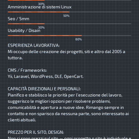
30%
Amministrazione di sistemi Linux
50%
Seo / Smm
30%
Usability / Disain
60%
ESPERIENZA LAVORATIVA:
Mi occupo delle creazione dei progetti, siti e altro dal 2005 a
tuttora.
CMS / Frameworks:
Yii, Laravel, WordPress, DLE, OpenCart.
CAPACITÀ DIREZIONALI E PERSONALI:
Pianifico e stabilisco le priorità per l'esecuzione del lavoro,
suggerisco le migliori opzioni per risolvere problemi,
comunicabilità e apertura a nuove idee. Rimango sempre in
contatto e non sparisco da nessuna parte, sono interessato ai
clienti abituali.
PREZZO PER IL SITO, DESIGN:
Non ci sono prezzi sul sito — ogni progetto o sito è individuale e