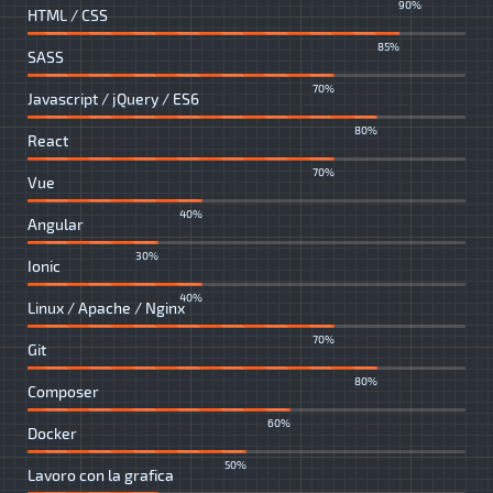
90%
HTML / CSS
85%
SASS
70%
Javascript / jQuery / ES6
80%
React
70%
Vue
40%
Angular
30%
Ionic
40%
Linux / Apache / Nginx
70%
Git
80%
Composer
60%
Docker
50%
Lavoro con la grafica