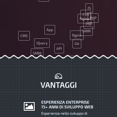
JS
CSS
PHP
Nginx
PHP
App
SMM
Nginx
CMS
JQuery
Git
API
SMM
Ajax
HTML5
VANTAGGI
ESPERIENZA ENTERPRISE
15+ ANNI DI SVILUPPO WEB
Esperienza nello sviluppo di