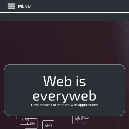
MENU
API
MySQL
JQuery
UX
Web is
JS
everyweb
Java
SEO
Java
Development of modern web applications
MySQL
App
UX
Git
HTML5
Ajax
CSS
CMS
SEO