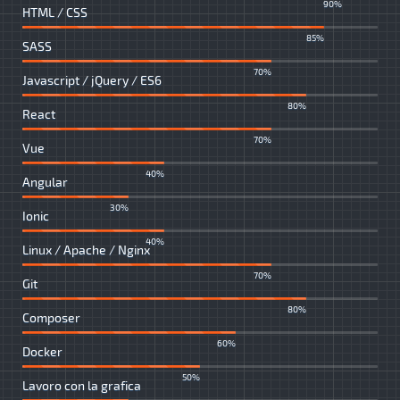
90%
HTML / CSS
85%
SASS
70%
Javascript / jQuery / ES6
80%
React
70%
Vue
40%
Angular
30%
Ionic
40%
Linux / Apache / Nginx
70%
Git
80%
Composer
60%
Docker
50%
Lavoro con la grafica