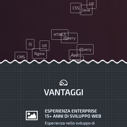
UX
CSS
Java
HTML5
JQuery
JS
UX
JQuery
Nginx
App
CMS
SMM
SEO
CSS
Ajax
Ajax
HTML5
PHP
Nginx
VANTAGGI
ESPERIENZA ENTERPRISE
15+ ANNI DI SVILUPPO WEB
Esperienza nello sviluppo di