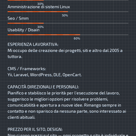
30%
Amministrazione di sistemi Linux
50%
Seo / Smm
30%
Usability / Disain
60%
ESPERIENZA LAVORATIVA:
Mi occupo delle creazione dei progetti, siti e altro dal 2005 a
tuttora.
CMS / Frameworks:
Yii, Laravel, WordPress, DLE, OpenCart.
CAPACITÀ DIREZIONALI E PERSONALI:
Pianifico e stabilisco le priorità per l'esecuzione del lavoro,
suggerisco le migliori opzioni per risolvere problemi,
comunicabilità e apertura a nuove idee. Rimango sempre in
contatto e non sparisco da nessuna parte, sono interessato ai
clienti abituali.
PREZZO PER IL SITO, DESIGN:
Non ci sono prezzi sul sito — ogni progetto o sito è individuale e