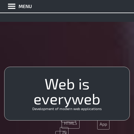
MENU
Web is
UX
Java
SEO
everyweb
Nginx
Java
CSS
Development of modern web applications
MySQL
SMM
HTML5
App
JS