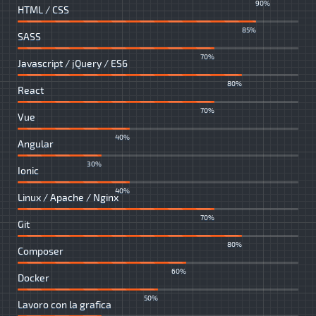
90%
HTML / CSS
85%
SASS
70%
Javascript / jQuery / ES6
80%
React
70%
Vue
40%
Angular
30%
Ionic
40%
Linux / Apache / Nginx
70%
Git
80%
Composer
60%
Docker
50%
Lavoro con la grafica