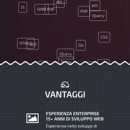
API
API
JS
SMM
PHP
PHP
JQuery
CSS
HTML5
SEO
Git
JQuery
Nginx
App
Git
CMS
UX
Ajax
MySQL
Ajax
CMS
VANTAGGI
ESPERIENZA ENTERPRISE
15+ ANNI DI SVILUPPO WEB
Esperienza nello sviluppo di