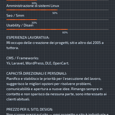
30%
Amministrazione di sistemi Linux
50%
Seo / Smm
30%
Usability / Disain
60%
ESPERIENZA LAVORATIVA:
Mi occupo delle creazione dei progetti, siti e altro dal 2005 a
tuttora.
CMS / Frameworks:
Yii, Laravel, WordPress, DLE, OpenCart.
CAPACITÀ DIREZIONALI E PERSONALI:
Pianifico e stabilisco le priorità per l'esecuzione del lavoro,
suggerisco le migliori opzioni per risolvere problemi,
comunicabilità e apertura a nuove idee. Rimango sempre in
contatto e non sparisco da nessuna parte, sono interessato ai
clienti abituali.
PREZZO PER IL SITO, DESIGN:
Non ci sono prezzi sul sito — ogni progetto o sito è individuale e