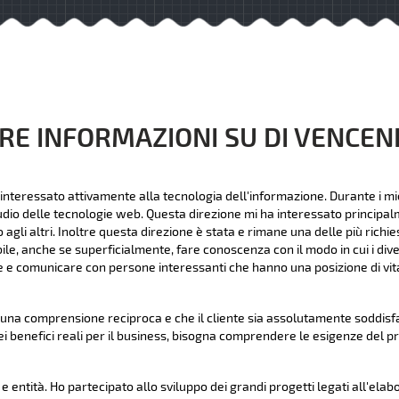
RE INFORMAZIONI SU DI VENCE
interessato attivamente alla tecnologia dell'informazione. Durante i mie
udio delle tecnologie web. Questa direzione mi ha interessato principalme
li altri. Inoltre questa direzione è stata e rimane una delle più richies
bile, anche se superficialmente, fare conoscenza con il modo in cui i dive
 e comunicare con persone interessanti che hanno una posizione di vita
na comprensione reciproca e che il cliente sia assolutamente soddisfat
ei benefici reali per il business, bisogna comprendere le esigenze del p
 entità. Ho partecipato allo sviluppo dei grandi progetti legati all'elab