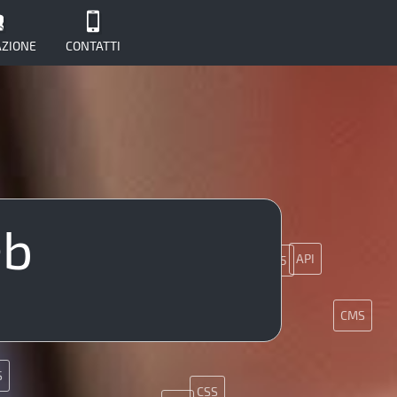
ZIONE
CONTATTI
eb
API
HTML5
Git
Ajax
CMS
S
CSS