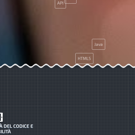
API
Java
HTML5
SMM
Git
À DEL CODICE E
ILITÀ