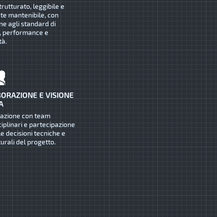
trutturato, leggibile e
te mantenibile, con
ne agli standard di
, performance e
tà.
ORAZIONE E VISIONE
A
razione con team
ciplinari e partecipazione
le decisioni tecniche e
turali del progetto.