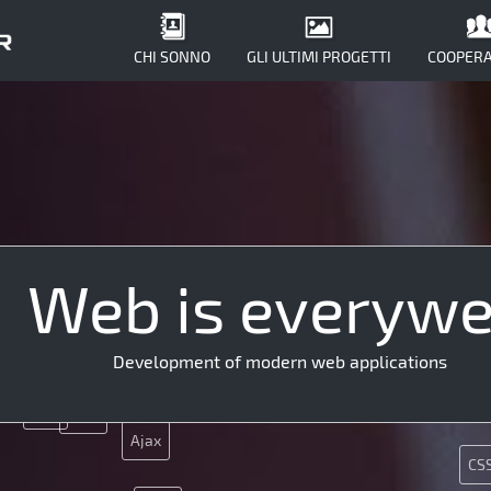
CHI SONNO
GLI ULTIMI PROGETTI
COOPERA
Web is everyw
PHP
SMM
Development of modern web applications
SEO
PHP
CMS
Ajax
CS