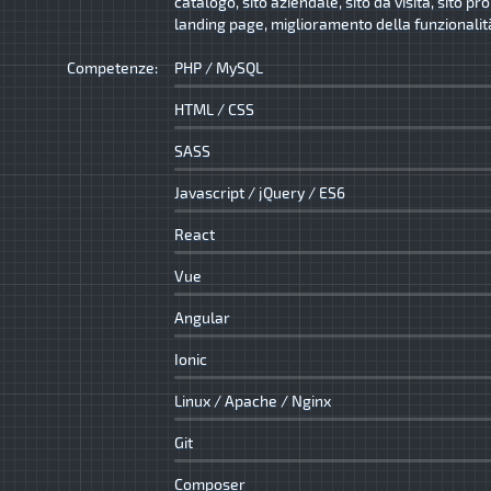
catalogo, sito aziendale, sito da visita, sito p
landing page, miglioramento della funzionalità 
Competenze:
PHP / MySQL
HTML / CSS
SASS
Javascript / jQuery / ES6
React
Vue
Angular
Ionic
Linux / Apache / Nginx
Git
Composer