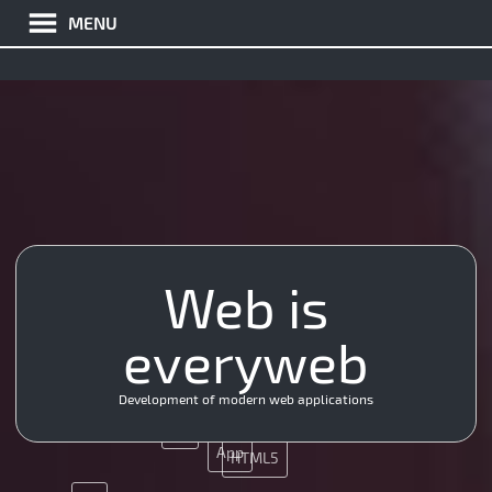
MENU
Web is
JQuery
Java
HTML5
everyweb
PHP
App
Ajax
Git
UX
Development of modern web applications
UX
App
HTML5