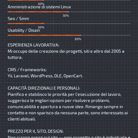
30%
Amministrazione di sistemi Linux
50%
Seo / Smm
30%
Usability / Disain
60%
ESPERIENZA LAVORATIVA:
Mi occupo delle creazione dei progetti, siti e altro dal 2005 a
tuttora.
CMS / Frameworks:
Yii, Laravel, WordPress, DLE, OpenCart.
CAPACITÀ DIREZIONALI E PERSONALI:
Pianifico e stabilisco le priorità per l'esecuzione del lavoro,
suggerisco le migliori opzioni per risolvere problemi,
comunicabilità e apertura a nuove idee. Rimango sempre in
contatto e non sparisco da nessuna parte, sono interessato ai
clienti abituali.
PREZZO PER IL SITO, DESIGN:
Non ci sono prezzi sul sito — ogni progetto o sito è individuale e