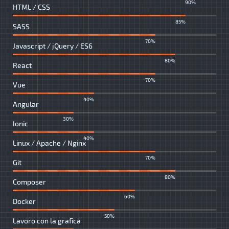
90%
HTML / CSS
85%
SASS
70%
Javascript / jQuery / ES6
80%
React
70%
Vue
40%
Angular
30%
Ionic
40%
Linux / Apache / Nginx
70%
Git
80%
Composer
60%
Docker
50%
Lavoro con la grafica