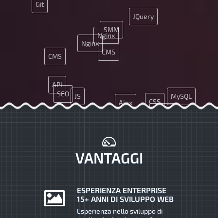
Git
JQuery
SMM
Nginx
Nginx
CMS
CMS
API
SEO
JS
MySQL
CSS
Ajax
MySQL
API
SEO
Java
SMM
CSS
PHP
JS
VANTAGGI
ESPERIENZA ENTERPRISE
15+ ANNI DI SVILUPPO WEB
Esperienza nello sviluppo di