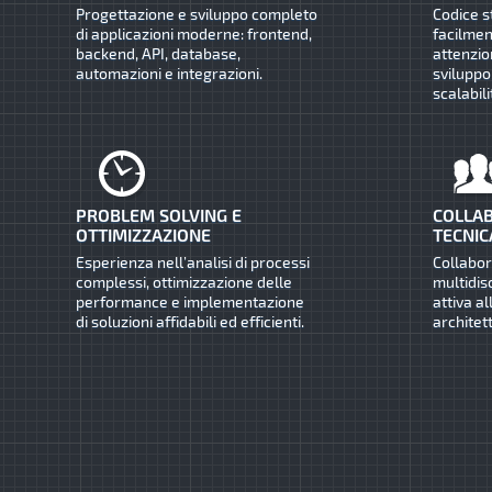
Progettazione e sviluppo completo
Codice s
di applicazioni moderne: frontend,
facilmen
backend, API, database,
attenzio
automazioni e integrazioni.
sviluppo
scalabili
PROBLEM SOLVING E
COLLAB
OTTIMIZZAZIONE
TECNIC
Esperienza nell’analisi di processi
Collabo
complessi, ottimizzazione delle
multidis
performance e implementazione
attiva al
di soluzioni affidabili ed efficienti.
architet