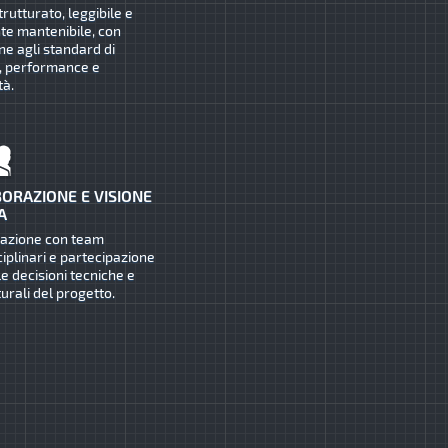
trutturato, leggibile e
te mantenibile, con
ne agli standard di
, performance e
tà.
ORAZIONE E VISIONE
A
razione con team
ciplinari e partecipazione
le decisioni tecniche e
turali del progetto.