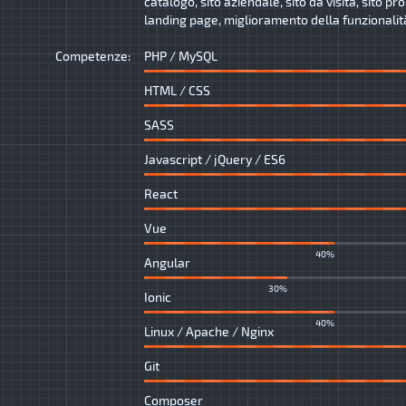
catalogo, sito aziendale, sito da visita, sito p
landing page, miglioramento della funzionalità 
Competenze:
PHP / MySQL
HTML / CSS
SASS
Javascript / jQuery / ES6
React
Vue
40%
Angular
30%
Ionic
40%
Linux / Apache / Nginx
Git
Composer