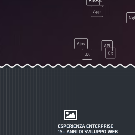
App
Ng
Ajax
API
Git
UX
HTML5
ESPERIENZA ENTERPRISE
15+ ANNI DI SVILUPPO WEB