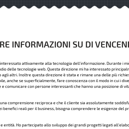
RE INFORMAZIONI SU DI VENCE
interessato attivamente alla tecnologia dell'informazione. Durante i mie
udio delle tecnologie web. Questa direzione mi ha interessato principalme
li altri. Inoltre questa direzione è stata e rimane una delle più richies
bile, anche se superficialmente, fare conoscenza con il modo in cui i dive
 e comunicare con persone interessanti che hanno una posizione di vita
na comprensione reciproca e che il cliente sia assolutamente soddisfat
ei benefici reali per il business, bisogna comprendere le esigenze del p
 entità. Ho partecipato allo sviluppo dei grandi progetti legati all'elab