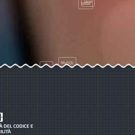
Java
SMM
MySQL
CMS
Git
JQuery
À DEL CODICE E
ILITÀ