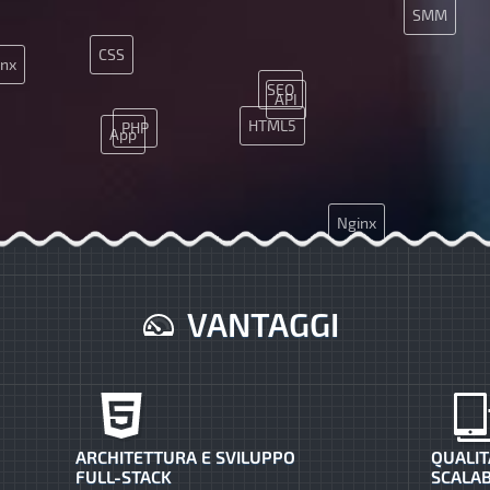
SMM
CSS
inx
SEO
API
HTML5
PHP
App
Nginx
VANTAGGI
ARCHITETTURA E SVILUPPO
QUALIT
FULL-STACK
SCALAB