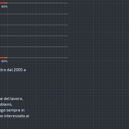
60%
60%
ltro dal 2005 a
ne del lavoro,
oblemi,
ngo sempre in
o interessato ai