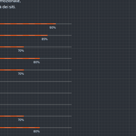
romozionale,
dei siti.
90%
85%
70%
80%
70%
70%
80%