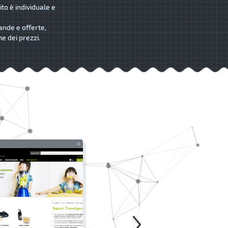
ito è individuale e
ande e offerte,
me dei prezzi.