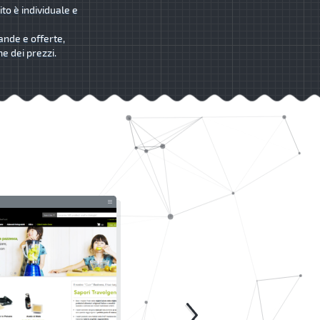
ito è individuale e
ande e offerte,
me dei prezzi.