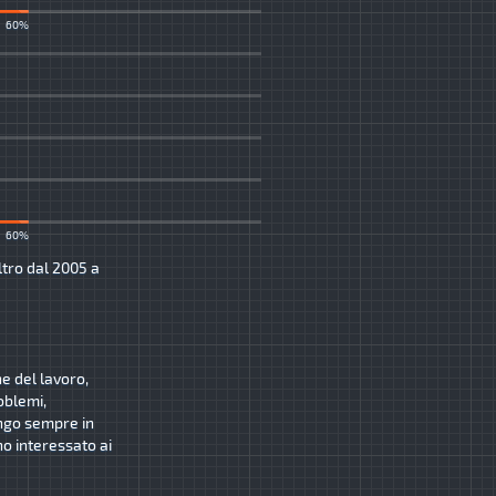
60%
60%
ltro dal 2005 a
ne del lavoro,
oblemi,
ngo sempre in
o interessato ai