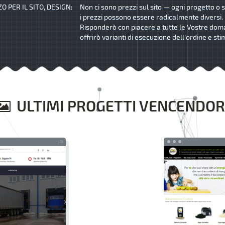
O PER IL SITO, DESIGN:
Non ci sono prezzi sul sito — ogni progetto o s
i prezzi possono essere radicalmente diversi.
Risponderò con piacere a tutte le Vostre dom
offrirò varianti di esecuzione dell’ordine e sti
ULTIMI PROGETTI VENCENDOR