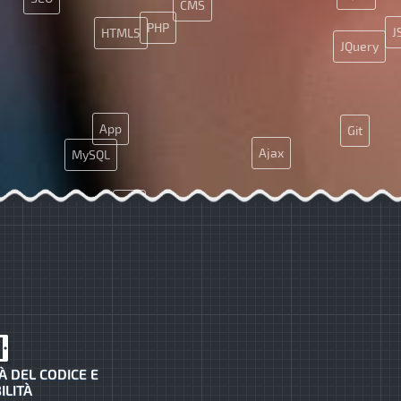
CMS
PHP
J
HTML5
JQuery
App
Git
Ajax
MySQL
API
À DEL CODICE E
ILITÀ