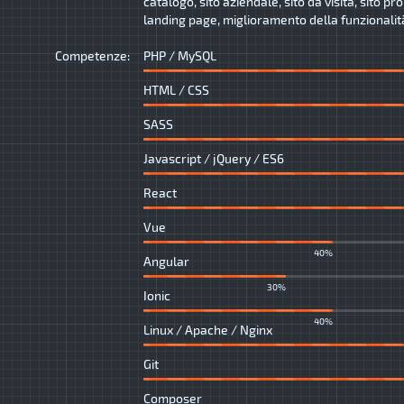
catalogo, sito aziendale, sito da visita, sito p
landing page, miglioramento della funzionalità 
Competenze:
PHP / MySQL
HTML / CSS
SASS
Javascript / jQuery / ES6
React
Vue
40%
Angular
30%
Ionic
40%
Linux / Apache / Nginx
Git
Composer