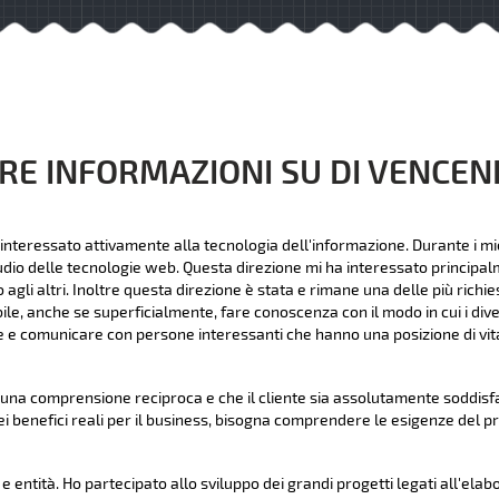
RE INFORMAZIONI SU DI VENCE
interessato attivamente alla tecnologia dell'informazione. Durante i mie
udio delle tecnologie web. Questa direzione mi ha interessato principalme
li altri. Inoltre questa direzione è stata e rimane una delle più richies
bile, anche se superficialmente, fare conoscenza con il modo in cui i dive
 e comunicare con persone interessanti che hanno una posizione di vita
na comprensione reciproca e che il cliente sia assolutamente soddisfat
ei benefici reali per il business, bisogna comprendere le esigenze del p
 entità. Ho partecipato allo sviluppo dei grandi progetti legati all'elab