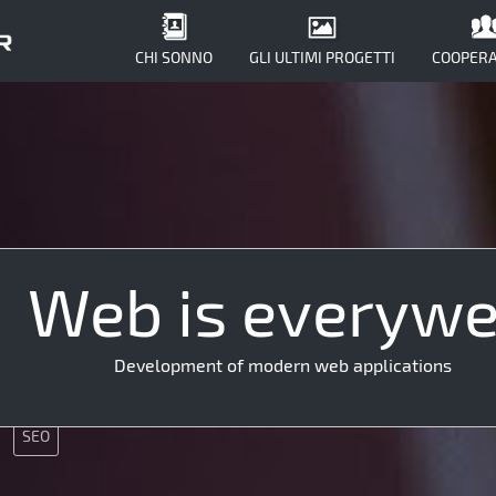
CHI SONNO
GLI ULTIMI PROGETTI
COOPERA
Web is everyw
Git
Java
CMS
Development of modern web applications
App
JS
UX
Nginx
SEO