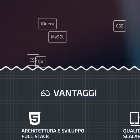
JQuery
CSS
MySQL
CSS
UX
VANTAGGI
ARCHITETTURA E SVILUPPO
QUALIT
FULL-STACK
SCALAB