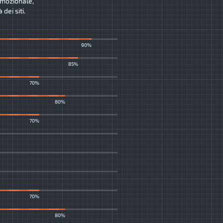
romozionale,
dei siti.
90%
85%
70%
80%
70%
70%
80%