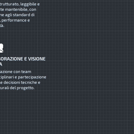
trutturato, leggibile e
te mantenibile, con
ne agli standard di
, performance e
tà.
ORAZIONE E VISIONE
A
razione con team
ciplinari e partecipazione
le decisioni tecniche e
turali del progetto.