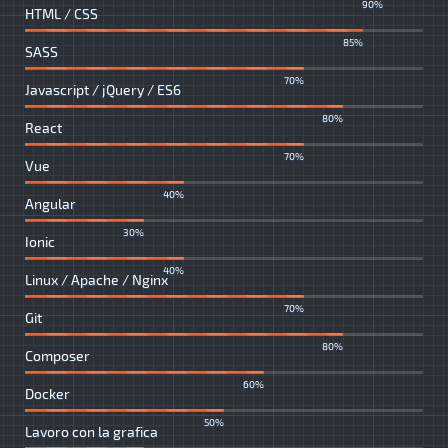
90%
HTML / CSS
85%
SASS
70%
Javascript / jQuery / ES6
80%
React
70%
Vue
40%
Angular
30%
Ionic
40%
Linux / Apache / Nginx
70%
Git
80%
Composer
60%
Docker
50%
Lavoro con la grafica