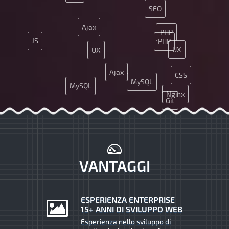
SEO
Ajax
PHP
JS
PHP
UX
UX
Ajax
CSS
MySQL
MySQL
Nginx
Git
App
JS
Git
HTML5
SMM
VANTAGGI
ESPERIENZA ENTERPRISE
15+ ANNI DI SVILUPPO WEB
Esperienza nello sviluppo di