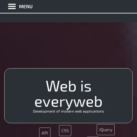
MENU
Nginx
Web is
HTML5
API
everyweb
Java
App
JQuery
CMS
CMS
SEO
Java
Development of modern web applications
SMM
JQuery
CSS
API