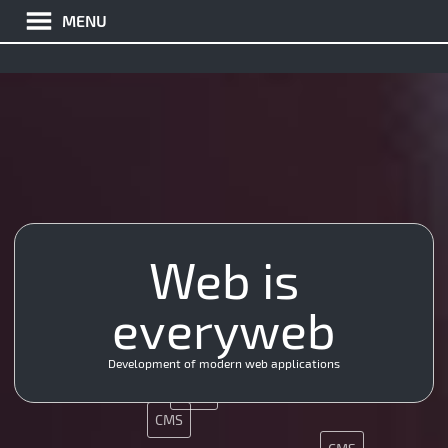
MENU
Web is
PHP
JQuery
API
Nginx
PHP
everyweb
Nginx
Git
Java
App
Development of modern web applications
Git
SMM
CMS