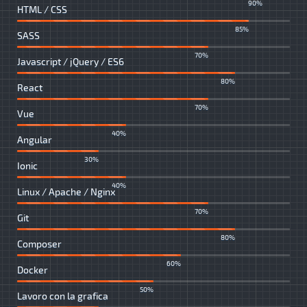
90%
HTML / CSS
85%
SASS
70%
Javascript / jQuery / ES6
80%
React
70%
Vue
40%
Angular
30%
Ionic
40%
Linux / Apache / Nginx
70%
Git
80%
Composer
60%
Docker
50%
Lavoro con la grafica