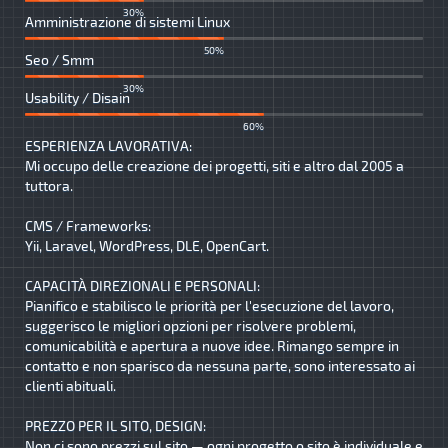
30%
Amministrazione di sistemi Linux
50%
Seo / Smm
30%
Usability / Disain
60%
ESPERIENZA LAVORATIVA:
Mi occupo delle creazione dei progetti, siti e altro dal 2005 a
tuttora.
CMS / Frameworks:
Yii, Laravel, WordPress, DLE, OpenCart.
CAPACITÀ DIREZIONALI E PERSONALI:
Pianifico e stabilisco le priorità per l'esecuzione del lavoro,
suggerisco le migliori opzioni per risolvere problemi,
comunicabilità e apertura a nuove idee. Rimango sempre in
contatto e non sparisco da nessuna parte, sono interessato ai
clienti abituali.
PREZZO PER IL SITO, DESIGN:
Non ci sono prezzi sul sito — ogni progetto o sito è individuale e