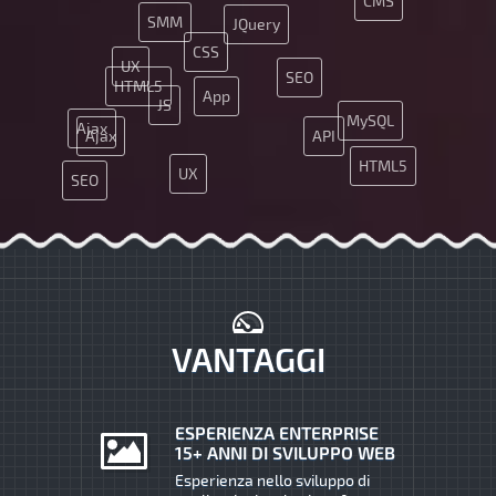
CMS
SMM
JQuery
CSS
UX
SEO
HTML5
App
JS
MySQL
Ajax
Ajax
API
HTML5
UX
SEO
Java
MySQL
JS
CSS
VANTAGGI
ESPERIENZA ENTERPRISE
15+ ANNI DI SVILUPPO WEB
Esperienza nello sviluppo di