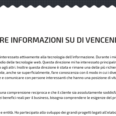
RE INFORMAZIONI SU DI VENCE
interessato attivamente alla tecnologia dell'informazione. Durante i mie
udio delle tecnologie web. Questa direzione mi ha interessato principalme
li altri. Inoltre questa direzione è stata e rimane una delle più richies
bile, anche se superficialmente, fare conoscenza con il modo in cui i dive
 e comunicare con persone interessanti che hanno una posizione di vita
na comprensione reciproca e che il cliente sia assolutamente soddisfat
ei benefici reali per il business, bisogna comprendere le esigenze del p
 entità. Ho partecipato allo sviluppo dei grandi progetti legati all'elab