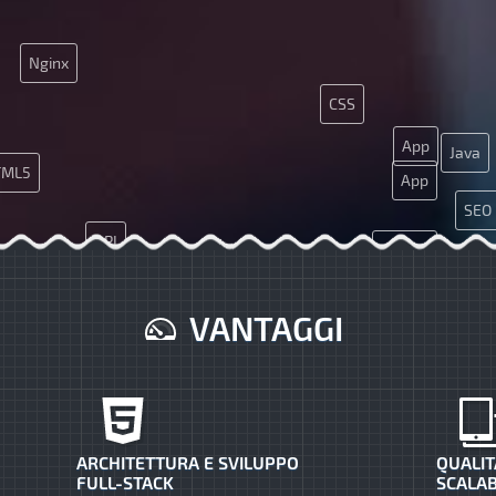
Nginx
CSS
App
Java
TML5
App
SEO
API
JQuery
VANTAGGI
ARCHITETTURA E SVILUPPO
QUALIT
FULL-STACK
SCALAB