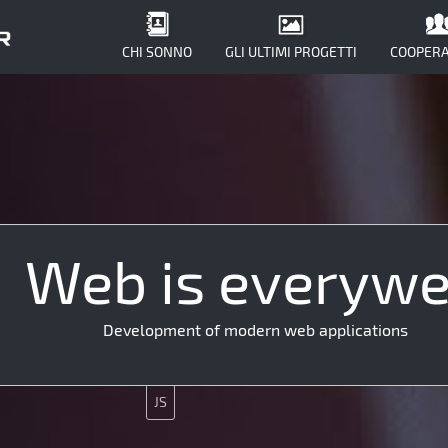
CHI SONNO
GLI ULTIMI PROGETTI
COOPERA
Web is everyw
J
UX
Development of modern web applications
Java
JS