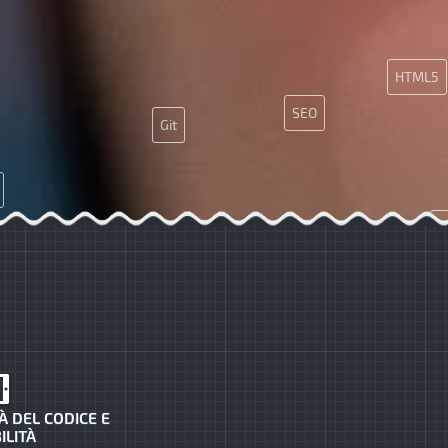
HTML5
SEO
Git
A
Git
MySQL
SMM
À DEL CODICE E
ILITÀ