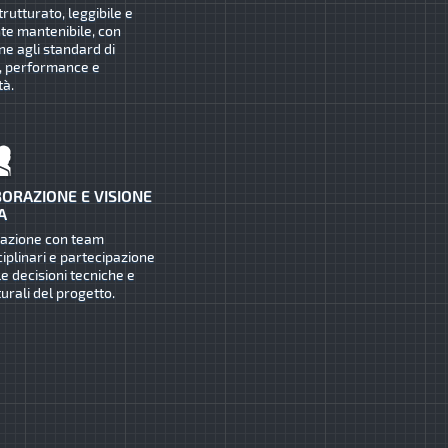
trutturato, leggibile e
te mantenibile, con
ne agli standard di
, performance e
tà.
ORAZIONE E VISIONE
A
razione con team
ciplinari e partecipazione
le decisioni tecniche e
turali del progetto.