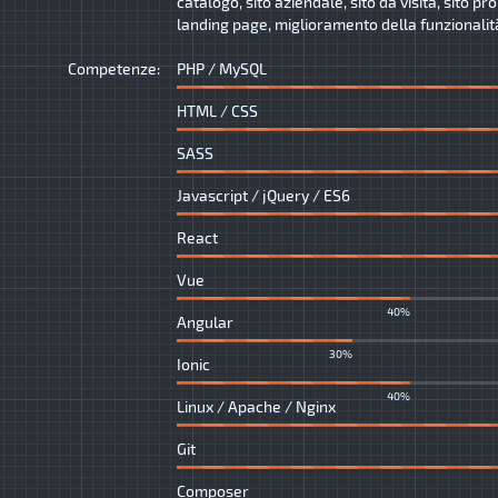
catalogo, sito aziendale, sito da visita, sito p
landing page, miglioramento della funzionalità 
Competenze:
PHP / MySQL
HTML / CSS
SASS
Javascript / jQuery / ES6
React
Vue
40%
Angular
30%
Ionic
40%
Linux / Apache / Nginx
Git
Composer