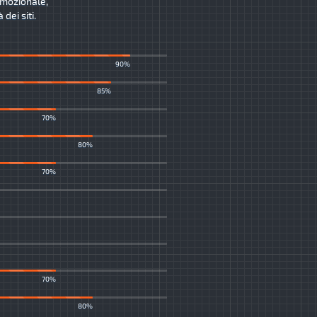
romozionale,
dei siti.
90%
85%
70%
80%
70%
70%
80%