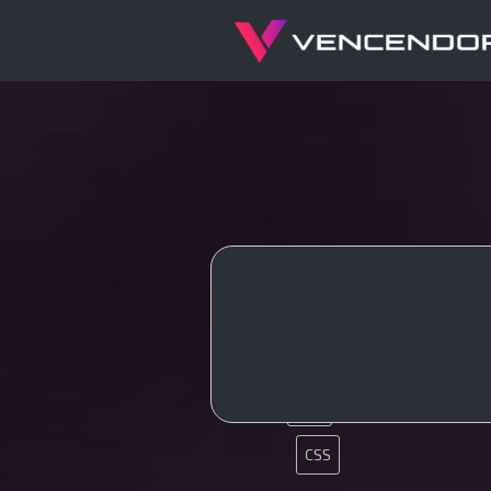
UX
Nginx
PHP
CSS