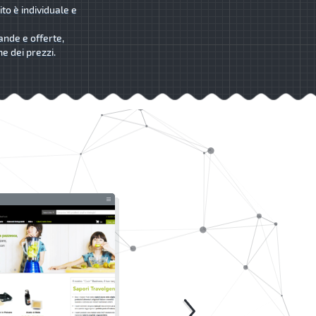
ito è individuale e
ande e offerte,
me dei prezzi.