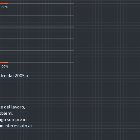
60%
60%
ltro dal 2005 a
ne del lavoro,
oblemi,
ngo sempre in
o interessato ai