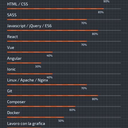
90%
HTML / CSS
85%
SASS
70%
Javascript / jQuery / ES6
80%
React
70%
Vue
40%
Angular
30%
Ionic
40%
Linux / Apache / Nginx
70%
Git
80%
Composer
60%
Docker
50%
Lavoro con la grafica