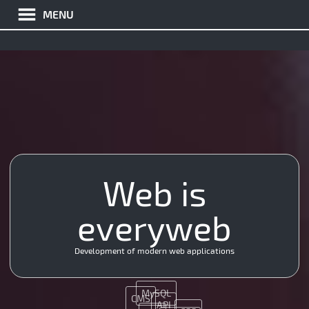
MENU
Java
SEO
Web is
CMS
HTML5
PHP
everyweb
Java
JQuery
SMM
SEO
Nginx
Development of modern web applications
MySQL
CMS
API