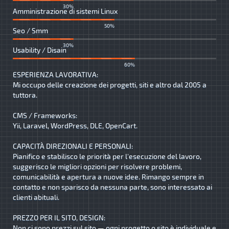
30%
Amministrazione di sistemi Linux
50%
Seo / Smm
30%
Usability / Disain
60%
ESPERIENZA LAVORATIVA:
Mi occupo delle creazione dei progetti, siti e altro dal 2005 a
tuttora.
CMS / Frameworks:
Yii, Laravel, WordPress, DLE, OpenCart.
CAPACITÀ DIREZIONALI E PERSONALI:
Pianifico e stabilisco le priorità per l'esecuzione del lavoro,
suggerisco le migliori opzioni per risolvere problemi,
comunicabilità e apertura a nuove idee. Rimango sempre in
contatto e non sparisco da nessuna parte, sono interessato ai
clienti abituali.
PREZZO PER IL SITO, DESIGN:
Non ci sono prezzi sul sito — ogni progetto o sito è individuale e