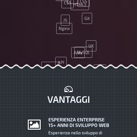
CSS
CSS
HTML5
Git
JS
Nginx
UX
MySQL
Ajax
API
JQuery
App
App
Ajax
Git
UX
JS
PHP
SMM
VANTAGGI
ESPERIENZA ENTERPRISE
15+ ANNI DI SVILUPPO WEB
Esperienza nello sviluppo di