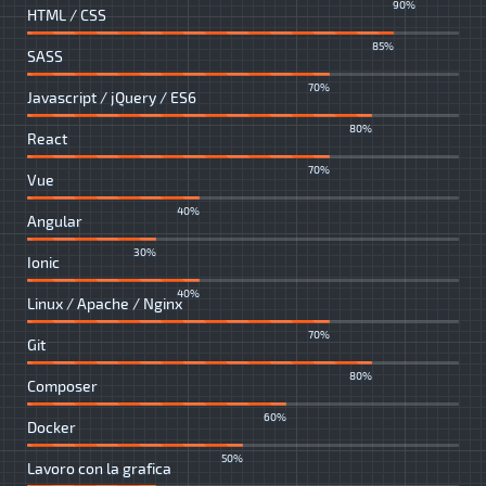
90%
HTML / CSS
85%
SASS
70%
Javascript / jQuery / ES6
80%
React
70%
Vue
40%
Angular
30%
Ionic
40%
Linux / Apache / Nginx
70%
Git
80%
Composer
60%
Docker
50%
Lavoro con la grafica