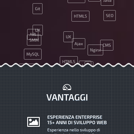
Java
Git
SEO
HTML5
UX
API
UX
SMM
Ajax
CMS
Nginx
MySQL
HTML5
App
JS
MySQL
SMM
Git
CSS
VANTAGGI
ESPERIENZA ENTERPRISE
15+ ANNI DI SVILUPPO WEB
Esperienza nello sviluppo di