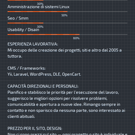
30%
Amministrazione di sistemi Linux
50%
Seo / Smm
30%
Usability / Disain
60%
ESPERIENZA LAVORATIVA:
Mi occupo delle creazione dei progetti, siti e altro dal 2005 a
tuttora.
CMS / Frameworks:
Yii, Laravel, WordPress, DLE, OpenCart.
CAPACITÀ DIREZIONALI E PERSONALI:
Pianifico e stabilisco le priorità per l'esecuzione del lavoro,
suggerisco le migliori opzioni per risolvere problemi,
comunicabilità e apertura a nuove idee. Rimango sempre in
contatto e non sparisco da nessuna parte, sono interessato ai
clienti abituali.
PREZZO PER IL SITO, DESIGN:
Non ci sono prezzi sul sito — ogni progetto o sito è individuale e