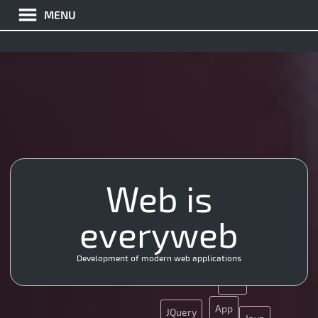
MENU
PHP
Java
Web is
CSS
JQuery
JS
everyweb
Nginx
Ajax
API
PHP
Development of modern web applications
CMS
SEO
App
JQuery