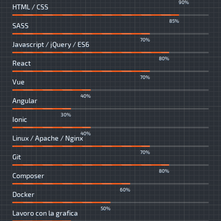
90%
HTML / CSS
85%
SASS
70%
Javascript / jQuery / ES6
80%
React
70%
Vue
40%
Angular
30%
Ionic
40%
Linux / Apache / Nginx
70%
Git
80%
Composer
60%
Docker
50%
Lavoro con la grafica