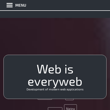
MENU
Web is
API
JS
everyweb
Java
HTML5
App
JQuery
Development of modern web applications
MySQL
UX
Nginx