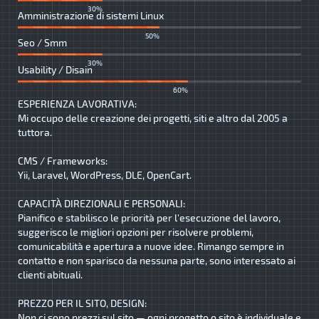
30%
Amministrazione di sistemi Linux
50%
Seo / Smm
30%
Usability / Disain
60%
ESPERIENZA LAVORATIVA:
Mi occupo delle creazione dei progetti, siti e altro dal 2005 a
tuttora.
CMS / Frameworks:
Yii, Laravel, WordPress, DLE, OpenCart.
CAPACITÀ DIREZIONALI E PERSONALI:
Pianifico e stabilisco le priorità per l'esecuzione del lavoro,
suggerisco le migliori opzioni per risolvere problemi,
comunicabilità e apertura a nuove idee. Rimango sempre in
contatto e non sparisco da nessuna parte, sono interessato ai
clienti abituali.
PREZZO PER IL SITO, DESIGN:
Non ci sono prezzi sul sito — ogni progetto o sito è individuale e