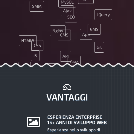
MySQL
SMM
Ajax
JQuery
SEO
CMS
Nginx
App
CMS
HTML5
CSS
Git
JS
API
Ajax
SEO
Java
Git
PHP
UX
CSS
SMM
PHP
VANTAGGI
ESPERIENZA ENTERPRISE
15+ ANNI DI SVILUPPO WEB
Esperienza nello sviluppo di