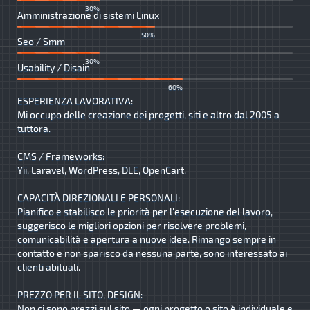
30%
Amministrazione di sistemi Linux
50%
Seo / Smm
30%
Usability / Disain
60%
ESPERIENZA LAVORATIVA:
Mi occupo delle creazione dei progetti, siti e altro dal 2005 a
tuttora.
CMS / Frameworks:
Yii, Laravel, WordPress, DLE, OpenCart.
CAPACITÀ DIREZIONALI E PERSONALI:
Pianifico e stabilisco le priorità per l'esecuzione del lavoro,
suggerisco le migliori opzioni per risolvere problemi,
comunicabilità e apertura a nuove idee. Rimango sempre in
contatto e non sparisco da nessuna parte, sono interessato ai
clienti abituali.
PREZZO PER IL SITO, DESIGN:
Non ci sono prezzi sul sito — ogni progetto o sito è individuale e