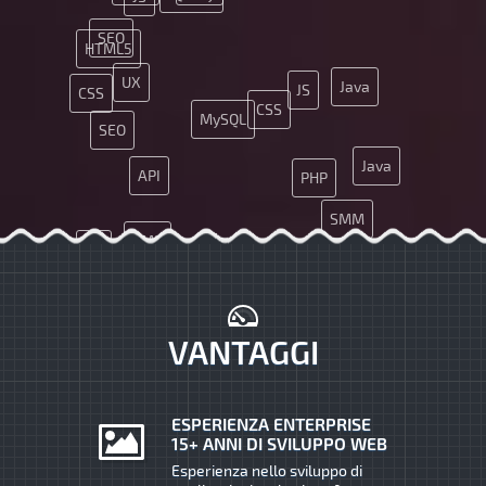
SEO
HTML5
UX
Java
JS
CSS
CSS
MySQL
SEO
Java
API
PHP
SMM
CMS
Git
MySQL
Git
PHP
Nginx
VANTAGGI
ESPERIENZA ENTERPRISE
15+ ANNI DI SVILUPPO WEB
Esperienza nello sviluppo di