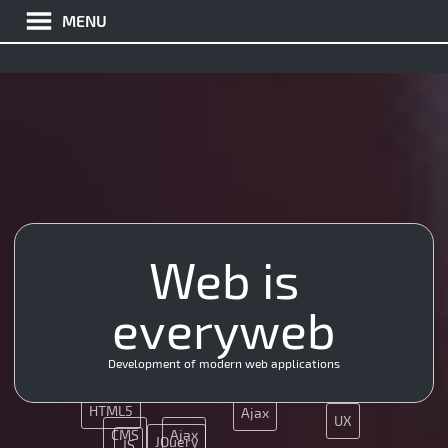
MENU
SMM
Web is
JQuery
API
everyweb
App
App
Development of modern web applications
Nginx
HTML5
Ajax
UX
CMS
Ajax
JQuery
JS