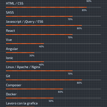
90%
HTML / CSS
85%
SASS
70%
Javascript / jQuery / ES6
80%
React
70%
Vue
40%
Angular
30%
Ionic
40%
Linux / Apache / Nginx
70%
Git
80%
Composer
60%
Docker
50%
Lavoro con la grafica