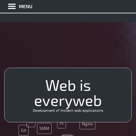
MENU
Web is
CMS
API
UX
Java
everyweb
SEO
PHP
Development of modern web applications
Ajax
JS
JS
Nginx
SMM
Git