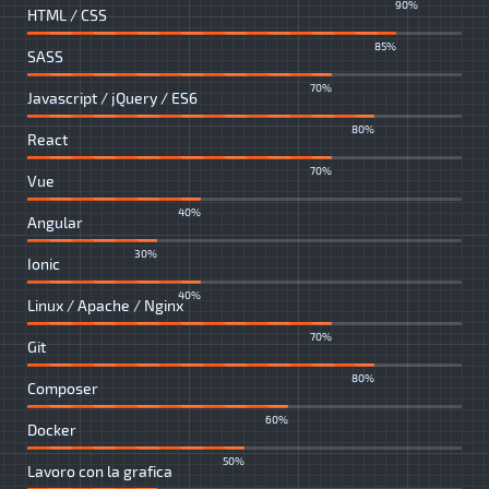
90%
HTML / CSS
85%
SASS
70%
Javascript / jQuery / ES6
80%
React
70%
Vue
40%
Angular
30%
Ionic
40%
Linux / Apache / Nginx
70%
Git
80%
Composer
60%
Docker
50%
Lavoro con la grafica