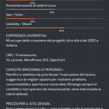
30%
Amministrazione di sistemi Linux
50%
Seo / Smm
30%
Usability / Disain
60%
ESPERIENZA LAVORATIVA:
Mi occupo delle creazione dei progetti, siti e altro dal 2005 a
tuttora.
CMS / Frameworks:
Yii, Laravel, WordPress, DLE, OpenCart.
CAPACITÀ DIREZIONALI E PERSONALI:
Pianifico e stabilisco le priorità per l'esecuzione del lavoro,
suggerisco le migliori opzioni per risolvere problemi,
comunicabilità e apertura a nuove idee. Rimango sempre in
contatto e non sparisco da nessuna parte, sono interessato ai
clienti abituali.
PREZZO PER IL SITO, DESIGN:
Non ci sono prezzi sul sito — ogni progetto o sito è individuale e