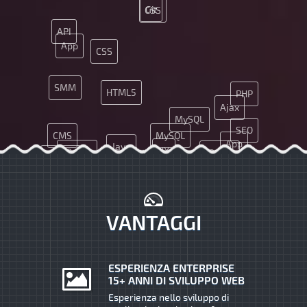
Git
CSS
API
App
CSS
SMM
HTML5
PHP
Ajax
MySQL
SEO
CMS
MySQL
App
Java
UX
JQuery
JQuery
HTML5
Nginx
VANTAGGI
ESPERIENZA ENTERPRISE
15+ ANNI DI SVILUPPO WEB
Esperienza nello sviluppo di