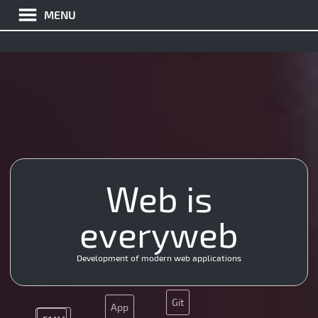
MENU
MySQL
Java
Web is
JS
everyweb
API
Nginx
UX
PHP
HTML5
CMS
SEO
CSS
Development of modern web applications
Nginx
Git
App