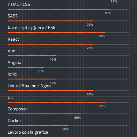
90%
HTML / CSS
85%
SASS
70%
Javascript / jQuery / ES6
80%
React
70%
Vue
40%
Angular
30%
Ionic
40%
Linux / Apache / Nginx
70%
Git
80%
Composer
60%
Docker
50%
Lavoro con la grafica