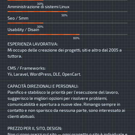
30%
Amministrazione di sistemi Linux
50%
Seo / Smm
30%
Usability / Disain
60%
ESPERIENZA LAVORATIVA:
Mi occupo delle creazione dei progetti, siti e altro dal 2005 a
tuttora.
CMS / Frameworks:
Yii, Laravel, WordPress, DLE, OpenCart.
CAPACITÀ DIREZIONALI E PERSONALI:
Pianifico e stabilisco le priorità per l'esecuzione del lavoro,
suggerisco le migliori opzioni per risolvere problemi,
comunicabilità e apertura a nuove idee. Rimango sempre in
contatto e non sparisco da nessuna parte, sono interessato ai
clienti abituali.
PREZZO PER IL SITO, DESIGN:
Non ci sono prezzi sul sito — ogni progetto o sito è individuale e