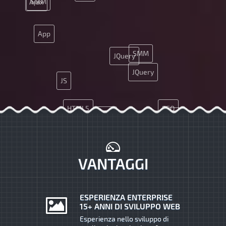
SMM
Ajax
App
SMM
JQuery
JQuery
JS
HTML5
SEO
CSS
PHP
Ajax
MySQL
API
CMS
Java
UX
Git
VANTAGGI
ESPERIENZA ENTERPRISE
15+ ANNI DI SVILUPPO WEB
Esperienza nello sviluppo di