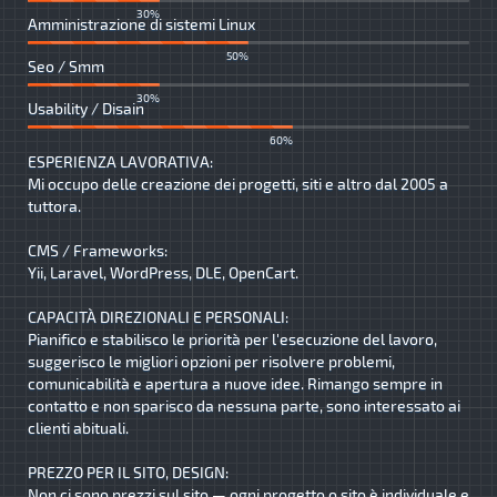
30%
Amministrazione di sistemi Linux
50%
Seo / Smm
30%
Usability / Disain
60%
ESPERIENZA LAVORATIVA:
Mi occupo delle creazione dei progetti, siti e altro dal 2005 a
tuttora.
CMS / Frameworks:
Yii, Laravel, WordPress, DLE, OpenCart.
CAPACITÀ DIREZIONALI E PERSONALI:
Pianifico e stabilisco le priorità per l'esecuzione del lavoro,
suggerisco le migliori opzioni per risolvere problemi,
comunicabilità e apertura a nuove idee. Rimango sempre in
contatto e non sparisco da nessuna parte, sono interessato ai
clienti abituali.
PREZZO PER IL SITO, DESIGN:
Non ci sono prezzi sul sito — ogni progetto o sito è individuale e