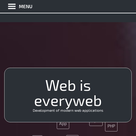
MENU
HTML5
Web is
CMS
Git
Nginx
SEO
JQuery
everyweb
SMM
Git
JQuery
Development of modern web applications
SMM
Ajax
App
PHP