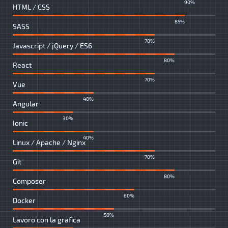
90%
HTML / CSS
85%
SASS
70%
Javascript / jQuery / ES6
80%
React
70%
Vue
40%
Angular
30%
Ionic
40%
Linux / Apache / Nginx
70%
Git
80%
Composer
60%
Docker
50%
Lavoro con la grafica