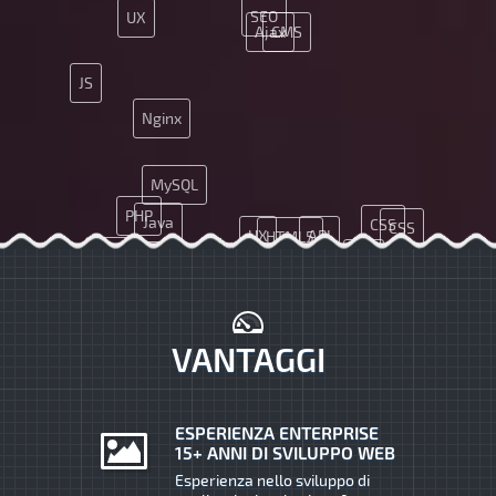
SEO
UX
Ajax
CMS
JS
Nginx
MySQL
PHP
Java
CSS
CSS
UX
API
HTML5
Java
API
App
MySQL
JS
VANTAGGI
ESPERIENZA ENTERPRISE
15+ ANNI DI SVILUPPO WEB
Esperienza nello sviluppo di