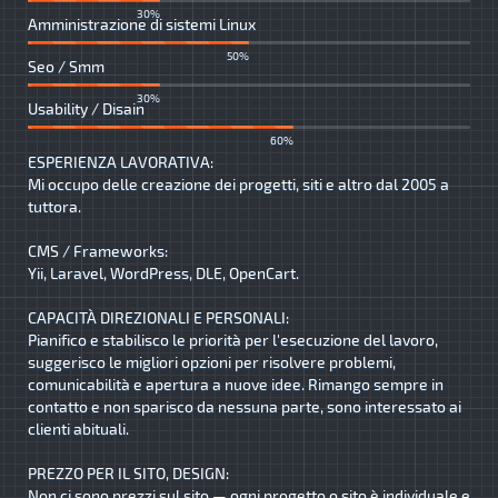
30%
Amministrazione di sistemi Linux
50%
Seo / Smm
30%
Usability / Disain
60%
ESPERIENZA LAVORATIVA:
Mi occupo delle creazione dei progetti, siti e altro dal 2005 a
tuttora.
CMS / Frameworks:
Yii, Laravel, WordPress, DLE, OpenCart.
CAPACITÀ DIREZIONALI E PERSONALI:
Pianifico e stabilisco le priorità per l'esecuzione del lavoro,
suggerisco le migliori opzioni per risolvere problemi,
comunicabilità e apertura a nuove idee. Rimango sempre in
contatto e non sparisco da nessuna parte, sono interessato ai
clienti abituali.
PREZZO PER IL SITO, DESIGN:
Non ci sono prezzi sul sito — ogni progetto o sito è individuale e