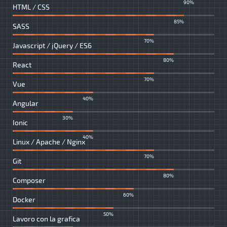
90%
HTML / CSS
85%
SASS
70%
Javascript / jQuery / ES6
80%
React
70%
Vue
40%
Angular
30%
Ionic
40%
Linux / Apache / Nginx
70%
Git
80%
Composer
60%
Docker
50%
Lavoro con la grafica