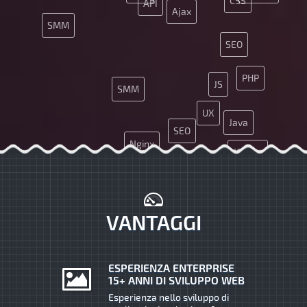
CSS
API
Ajax
SMM
SEO
PHP
JS
SMM
UX
Java
SEO
Nginx
JQuery
App
Nginx
App
Git
PHP
VANTAGGI
ESPERIENZA ENTERPRISE
15+ ANNI DI SVILUPPO WEB
Esperienza nello sviluppo di