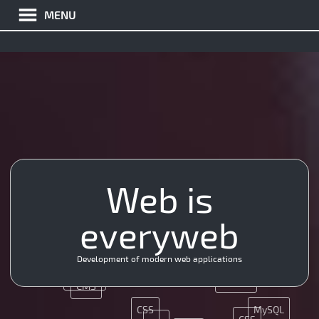
MENU
Ajax
Git
HTML5
JS
Web is
UX
everyweb
CMS
Java
JQuery
API
Development of modern web applications
HTML5
MySQL
CMS
CSS
MySQL