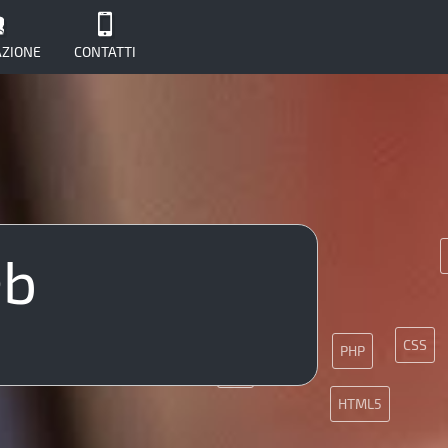
ZIONE
CONTATTI
eb
JS
API
CSS
PHP
API
HTML5