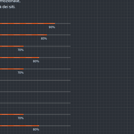
romozionale,
dei siti.
90%
85%
70%
80%
70%
70%
80%