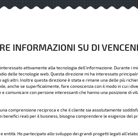
RE INFORMAZIONI SU DI VENCE
interessato attivamente alla tecnologia dell'informazione. Durante i mie
udio delle tecnologie web. Questa direzione mi ha interessato principalme
li altri. Inoltre questa direzione è stata e rimane una delle più richies
bile, anche se superficialmente, fare conoscenza con il modo in cui i dive
 e comunicare con persone interessanti che hanno una posizione di vita
na comprensione reciproca e che il cliente sia assolutamente soddisfat
ei benefici reali per il business, bisogna comprendere le esigenze del p
 entità. Ho partecipato allo sviluppo dei grandi progetti legati all'elab