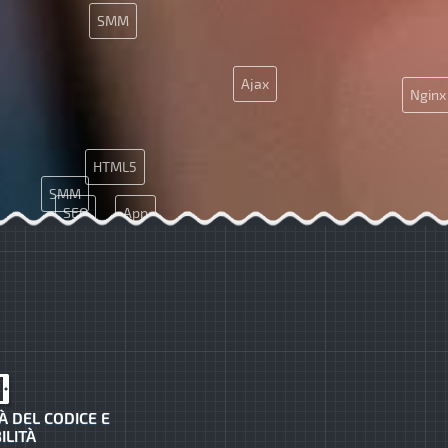
SMM
Ajax
Nginx
HTML5
SMM
SEO
App
À DEL CODICE E
ILITÀ