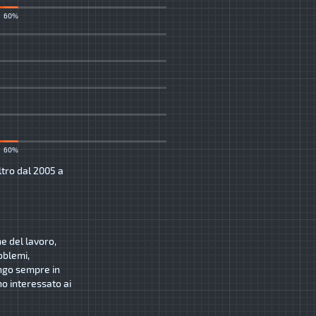
60%
60%
ltro dal 2005 a
ne del lavoro,
oblemi,
ngo sempre in
o interessato ai