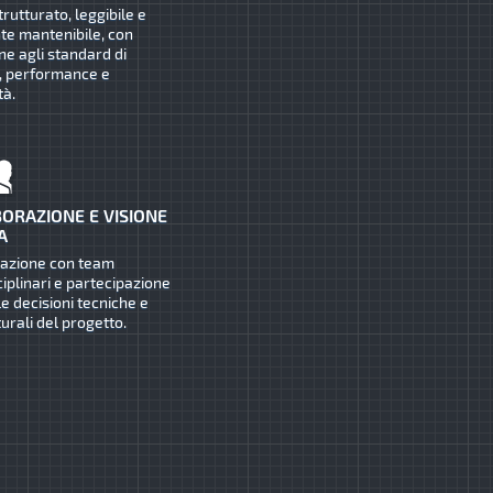
trutturato, leggibile e
te mantenibile, con
ne agli standard di
, performance e
tà.
ORAZIONE E VISIONE
A
razione con team
ciplinari e partecipazione
le decisioni tecniche e
turali del progetto.