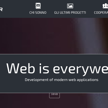
CHI SONNO
GLI ULTIMI PROGETTI
COOPERA
Web is everyw
SEO
JQuery
Development of modern web applications
CSS
Java
PHP
Java