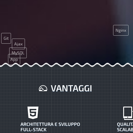
Nginx
Git
Ajax
MySQL
App
JQuery
CMS
VANTAGGI
ARCHITETTURA E SVILUPPO
QUALIT
FULL-STACK
SCALAB