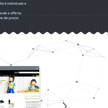
ito è individuale e
ande e offerte,
me dei prezzi.