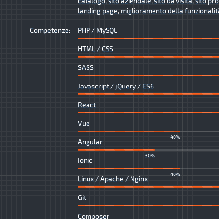
catalogo, sito aziendale, sito da visita, sito p
landing page, miglioramento della funzionalità 
Competenze:
PHP / MySQL
HTML / CSS
SASS
Javascript / jQuery / ES6
React
Vue
40%
Angular
30%
Ionic
40%
Linux / Apache / Nginx
Git
Composer