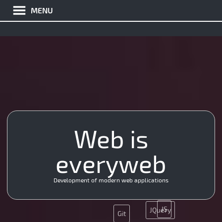
MENU
Web is
Nginx
Ajax
PHP
everyweb
CSS
Git
UX
SEO
SMM
App
Development of modern web applications
SMM
JS
JQuery
Git