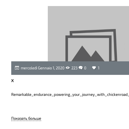
в
Firefox
для
всех
сайтов”
mercoledì Gennaio 1, 2020
223
0
1
X
Remarkable_endurance_powering_your_journey_with_chickenroad
Показать больше