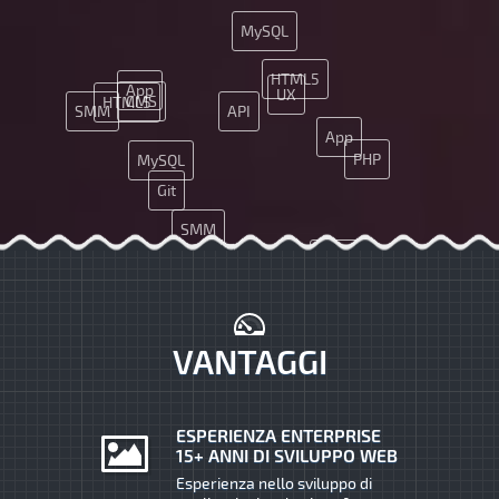
MySQL
HTML5
App
UX
CMS
HTML5
SMM
API
App
PHP
MySQL
Git
SMM
JQuery
SEO
Nginx
PHP
CMS
VANTAGGI
ESPERIENZA ENTERPRISE
15+ ANNI DI SVILUPPO WEB
Esperienza nello sviluppo di