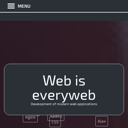
MENU
Web is
UX
JS
Git
Ajax
JS
everyweb
Java
Java
API
CSS
Development of modern web applications
SEO
JQuery
Nginx
Ajax
CSS