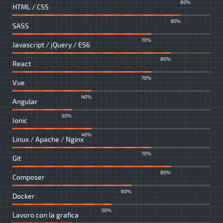
90%
HTML / CSS
85%
SASS
70%
Javascript / jQuery / ES6
80%
React
70%
Vue
40%
Angular
30%
Ionic
40%
Linux / Apache / Nginx
70%
Git
80%
Composer
60%
Docker
50%
Lavoro con la grafica