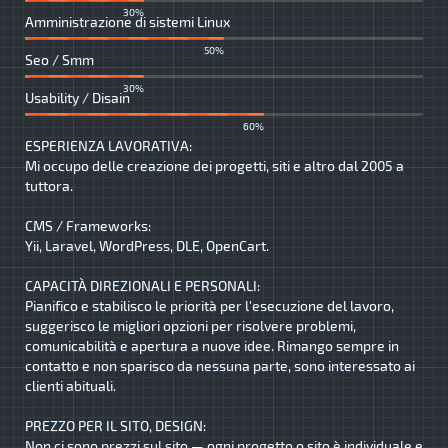
30%
Amministrazione di sistemi Linux
50%
Seo / Smm
30%
Usability / Disain
60%
ESPERIENZA LAVORATIVA:
Mi occupo delle creazione dei progetti, siti e altro dal 2005 a
tuttora.
CMS / Frameworks:
Yii, Laravel, WordPress, DLE, OpenCart.
CAPACITÀ DIREZIONALI E PERSONALI:
Pianifico e stabilisco le priorità per l'esecuzione del lavoro,
suggerisco le migliori opzioni per risolvere problemi,
comunicabilità e apertura a nuove idee. Rimango sempre in
contatto e non sparisco da nessuna parte, sono interessato ai
clienti abituali.
PREZZO PER IL SITO, DESIGN:
Non ci sono prezzi sul sito — ogni progetto o sito è individuale e