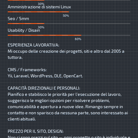
30%
Amministrazione di sistemi Linux
50%
Seo / Smm
30%
Usability / Disain
60%
ESPERIENZA LAVORATIVA:
Mi occupo delle creazione dei progetti, siti e altro dal 2005 a
tuttora.
CMS / Frameworks:
Yii, Laravel, WordPress, DLE, OpenCart.
CAPACITÀ DIREZIONALI E PERSONALI:
Pianifico e stabilisco le priorità per l'esecuzione del lavoro,
suggerisco le migliori opzioni per risolvere problemi,
comunicabilità e apertura a nuove idee. Rimango sempre in
contatto e non sparisco da nessuna parte, sono interessato ai
clienti abituali.
PREZZO PER IL SITO, DESIGN:
Non ci sono prezzi sul sito — ogni progetto o sito è individuale e