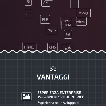
JS
API
UX
MySQL
CSS
PHP
CMS
Ajax
SMM
SMM
Nginx
Git
HTML5
CMS
JS
UX
App
API
MySQL
JQuery
SEO
VANTAGGI
ESPERIENZA ENTERPRISE
15+ ANNI DI SVILUPPO WEB
Esperienza nello sviluppo di