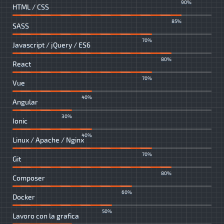
90%
HTML / CSS
85%
SASS
70%
Javascript / jQuery / ES6
80%
React
70%
Vue
40%
Angular
30%
Ionic
40%
Linux / Apache / Nginx
70%
Git
80%
Composer
60%
Docker
50%
Lavoro con la grafica