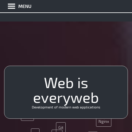
MENU
Web is
Java
PHP
App
everyweb
CSS
JQuery
Development of modern web applications
Java
HTML5
SEO
Ajax
Nginx
Git