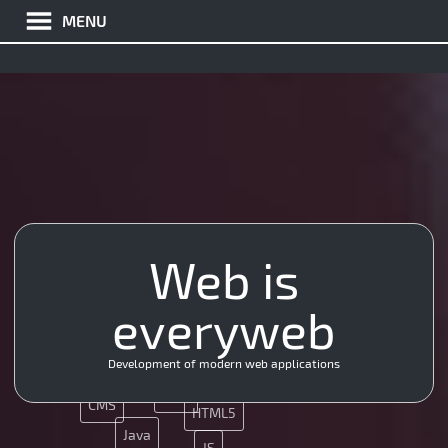
MENU
UX
App
Web is
App
SMM
CSS
everyweb
MySQL
Development of modern web applications
UX
CMS
CMS
HTML5
Java
JS