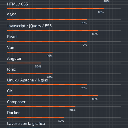
90%
HTML / CSS
85%
SASS
70%
Javascript / jQuery / ES6
80%
React
70%
Vue
40%
Angular
30%
Ionic
40%
Linux / Apache / Nginx
70%
Git
80%
Composer
60%
Docker
50%
Lavoro con la grafica