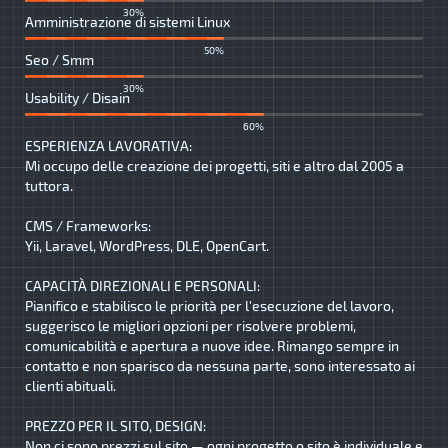
30%
Amministrazione di sistemi Linux
50%
Seo / Smm
30%
Usability / Disain
60%
ESPERIENZA LAVORATIVA:
Mi occupo delle creazione dei progetti, siti e altro dal 2005 a
tuttora.
CMS / Frameworks:
Yii, Laravel, WordPress, DLE, OpenCart.
CAPACITÀ DIREZIONALI E PERSONALI:
Pianifico e stabilisco le priorità per l'esecuzione del lavoro,
suggerisco le migliori opzioni per risolvere problemi,
comunicabilità e apertura a nuove idee. Rimango sempre in
contatto e non sparisco da nessuna parte, sono interessato ai
clienti abituali.
PREZZO PER IL SITO, DESIGN:
Non ci sono prezzi sul sito — ogni progetto o sito è individuale e