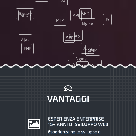
JQuery
SEO
SEO
API
JS
PHP
Nginx
JQuery
API
Ajax
Java
PHP
SMM
Nginx
MySQL
HTML5
CSS
Ajax
Git
Git
VANTAGGI
ESPERIENZA ENTERPRISE
15+ ANNI DI SVILUPPO WEB
Esperienza nello sviluppo di