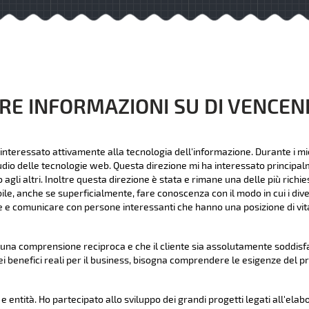
RE INFORMAZIONI SU DI VENCE
interessato attivamente alla tecnologia dell'informazione. Durante i mie
udio delle tecnologie web. Questa direzione mi ha interessato principalme
li altri. Inoltre questa direzione è stata e rimane una delle più richies
bile, anche se superficialmente, fare conoscenza con il modo in cui i dive
 e comunicare con persone interessanti che hanno una posizione di vita
na comprensione reciproca e che il cliente sia assolutamente soddisfat
ei benefici reali per il business, bisogna comprendere le esigenze del p
 entità. Ho partecipato allo sviluppo dei grandi progetti legati all'elab