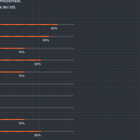
romozionale,
dei siti.
90%
85%
70%
80%
70%
70%
80%