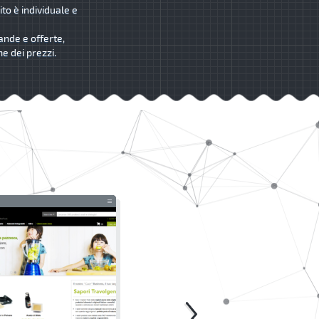
ito è individuale e
ande e offerte,
me dei prezzi.