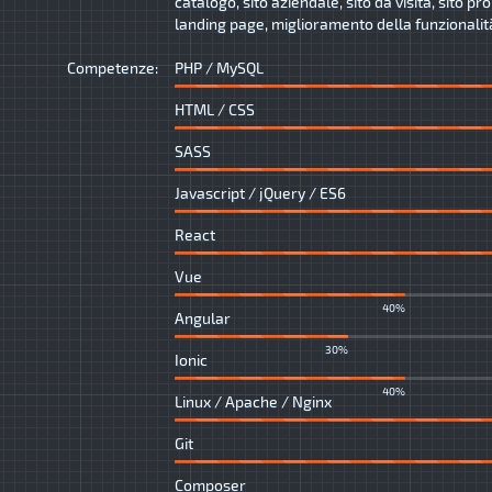
catalogo, sito aziendale, sito da visita, sito p
landing page, miglioramento della funzionalità 
Competenze:
PHP / MySQL
HTML / CSS
SASS
Javascript / jQuery / ES6
React
Vue
40%
Angular
30%
Ionic
40%
Linux / Apache / Nginx
Git
Composer