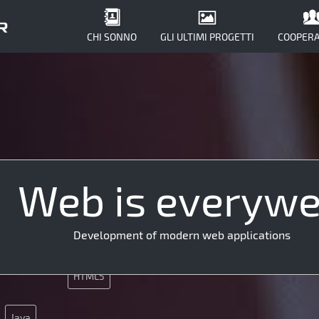
CHI SONNO
GLI ULTIMI PROGETTI
COOPERA
Web is everyw
MySQL
HTML5
API
Development of modern web applications
CSS
Nginx
SEO
HTML5
Java