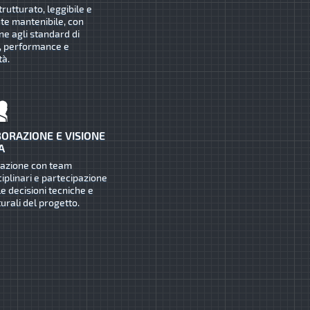
trutturato, leggibile e
te mantenibile, con
ne agli standard di
, performance e
tà.
ORAZIONE E VISIONE
A
razione con team
ciplinari e partecipazione
le decisioni tecniche e
turali del progetto.