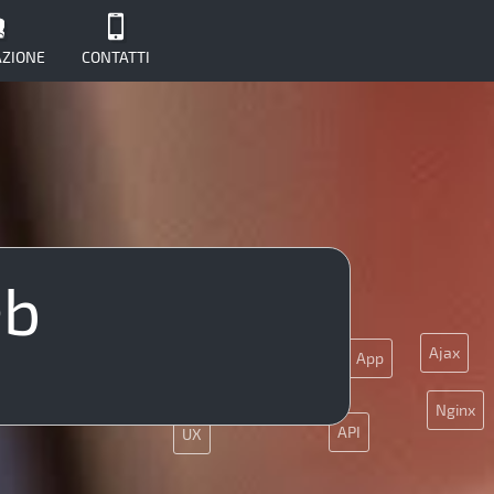
ZIONE
CONTATTI
eb
CMS
Ajax
App
JQuery
Nginx
API
UX