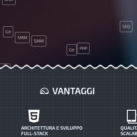
SEO
Git
SMM
SMM
PHP
Git
Ajax
UX
JS
VANTAGGI
ARCHITETTURA E SVILUPPO
QUALIT
FULL-STACK
SCALAB