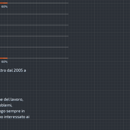
60%
60%
ltro dal 2005 a
ne del lavoro,
oblemi,
ngo sempre in
o interessato ai