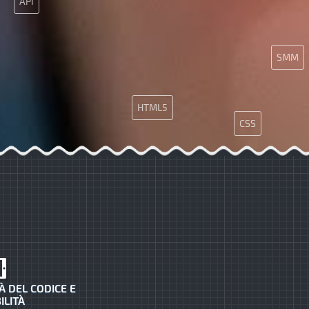
API
SMM
HTML5
CSS
Java
À DEL CODICE E
ILITÀ