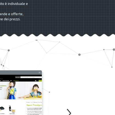
ito è individuale e
ande e offerte,
me dei prezzi.