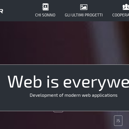
CHI SONNO
GLI ULTIMI PROGETTI
COOPERA
Web is everyw
JQuery
SE
Ajax
Development of modern web applications
SMM
Git
JS