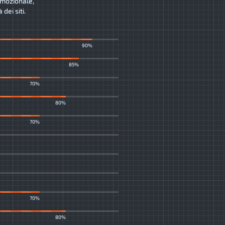
romozionale,
dei siti.
90%
85%
70%
80%
70%
70%
80%