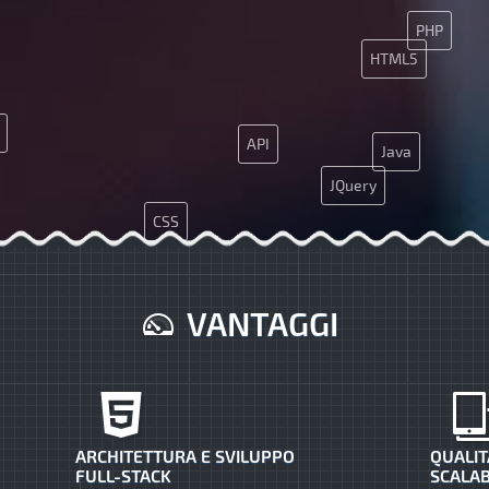
PHP
HTML5
API
Java
JQuery
CSS
Nginx
VANTAGGI
ARCHITETTURA E SVILUPPO
QUALIT
FULL-STACK
SCALAB