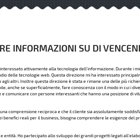
RE INFORMAZIONI SU DI VENCE
interessato attivamente alla tecnologia dell'informazione. Durante i mie
udio delle tecnologie web. Questa direzione mi ha interessato principalme
li altri. Inoltre questa direzione è stata e rimane una delle più richies
bile, anche se superficialmente, fare conoscenza con il modo in cui i dive
 e comunicare con persone interessanti che hanno una posizione di vita
na comprensione reciproca e che il cliente sia assolutamente soddisfat
ei benefici reali per il business, bisogna comprendere le esigenze del p
 entità. Ho partecipato allo sviluppo dei grandi progetti legati all'elab