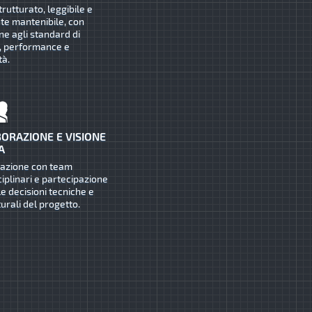
trutturato, leggibile e
te mantenibile, con
ne agli standard di
, performance e
tà.
ORAZIONE E VISIONE
A
razione con team
ciplinari e partecipazione
le decisioni tecniche e
turali del progetto.