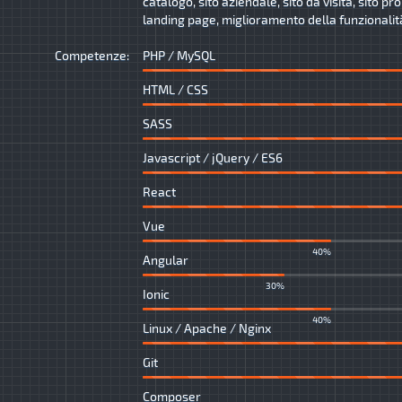
catalogo, sito aziendale, sito da visita, sito p
landing page, miglioramento della funzionalità 
Competenze:
PHP / MySQL
HTML / CSS
SASS
Javascript / jQuery / ES6
React
Vue
40%
Angular
30%
Ionic
40%
Linux / Apache / Nginx
Git
Composer