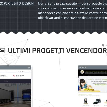
O PER IL SITO, DESIGN:
Non ci sono prezzi sul sito — ogni progetto o s
i prezzi possono essere radicalmente diversi.
Risponderò con piacere a tutte le Vostre dom
offrirò varianti di esecuzione dell’ordine e sti
ULTIMI PROGETTI VENCENDOR