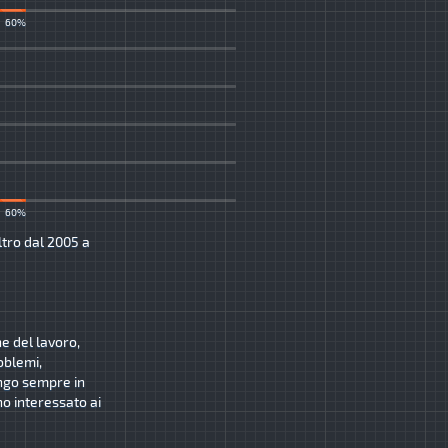
60%
60%
ltro dal 2005 a
ne del lavoro,
oblemi,
ngo sempre in
o interessato ai