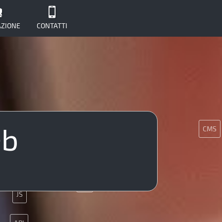
ZIONE
CONTATTI
eb
CMS
MySQL
Git
CMS
O
UX
UX
JS