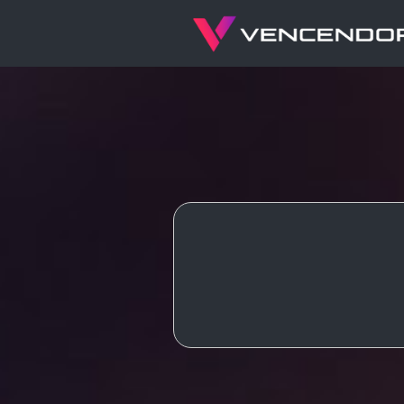
App
PHP