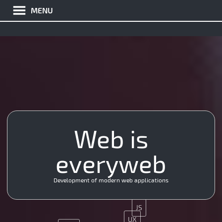
MENU
Web is
Ajax
MySQL
everyweb
App
Git
JQuery
CMS
Development of modern web applications
Ajax
JS
UX