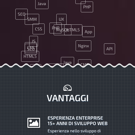
Java
PHP
SEO
SMM
UX
PHP
CSS
MySQL
HTML5
App
JS
Nginx
CSS
API
SEO
HTML5
Java
CMS
Nginx
API
JQuery
Git
SMM
VANTAGGI
ESPERIENZA ENTERPRISE
15+ ANNI DI SVILUPPO WEB
Esperienza nello sviluppo di