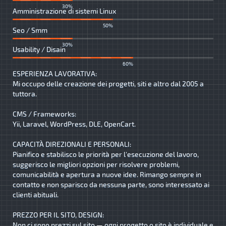
30%
Amministrazione di sistemi Linux
50%
Seo / Smm
30%
Usability / Disain
60%
ESPERIENZA LAVORATIVA:
Mi occupo delle creazione dei progetti, siti e altro dal 2005 a
tuttora.
CMS / Frameworks:
Yii, Laravel, WordPress, DLE, OpenCart.
CAPACITÀ DIREZIONALI E PERSONALI:
Pianifico e stabilisco le priorità per l'esecuzione del lavoro,
suggerisco le migliori opzioni per risolvere problemi,
comunicabilità e apertura a nuove idee. Rimango sempre in
contatto e non sparisco da nessuna parte, sono interessato ai
clienti abituali.
PREZZO PER IL SITO, DESIGN:
Non ci sono prezzi sul sito — ogni progetto o sito è individuale e