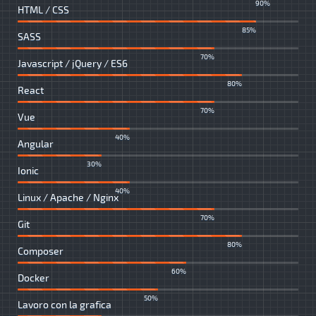
90%
HTML / CSS
85%
SASS
70%
Javascript / jQuery / ES6
80%
React
70%
Vue
40%
Angular
30%
Ionic
40%
Linux / Apache / Nginx
70%
Git
80%
Composer
60%
Docker
50%
Lavoro con la grafica