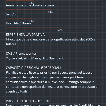
30%
Amministrazione di sistemi Linux
50%
Seo / Smm
30%
Usability / Disain
60%
ESPERIENZA LAVORATIVA:
Mi occupo delle creazione dei progetti, siti e altro dal 2005 a
tuttora.
CMS / Frameworks:
Yii, Laravel, WordPress, DLE, OpenCart.
CAPACITÀ DIREZIONALI E PERSONALI:
Pianifico e stabilisco le priorità per l'esecuzione del lavoro,
suggerisco le migliori opzioni per risolvere problemi,
comunicabilità e apertura a nuove idee. Rimango sempre in
contatto e non sparisco da nessuna parte, sono interessato ai
clienti abituali.
PREZZO PER IL SITO, DESIGN:
Non ci sono prezzi sul sito — ogni progetto o sito è individuale e