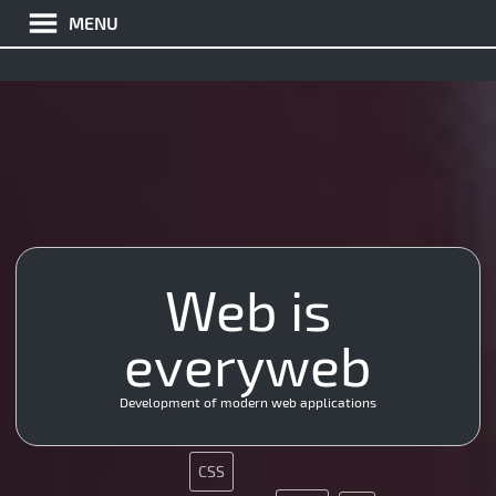
MENU
Web is
HTML5
SMM
MySQL
HTML5
everyweb
CSS
MySQL
Development of modern web applications
JS
CSS