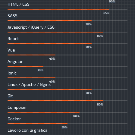
90%
HTML / CSS
85%
SASS
70%
Javascript / jQuery / ES6
80%
React
70%
Vue
40%
Angular
30%
Ionic
40%
Linux / Apache / Nginx
70%
Git
80%
Composer
60%
Docker
50%
Lavoro con la grafica