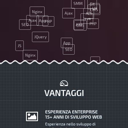
SMM
Git
UX
CMS
Nginx
Ajax
API
Java
Ajax
App
PHP
PHP
SEO
API
CMS
JQuery
App
JS
SEO
Nginx
UX
JQuery
Git
Java
VANTAGGI
ESPERIENZA ENTERPRISE
15+ ANNI DI SVILUPPO WEB
Esperienza nello sviluppo di