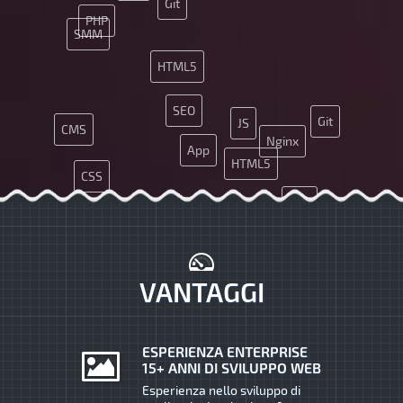
Git
PHP
SMM
HTML5
SEO
Git
JS
CMS
Nginx
App
HTML5
CSS
CSS
PHP
JQuery
Nginx
Java
MySQL
VANTAGGI
ESPERIENZA ENTERPRISE
15+ ANNI DI SVILUPPO WEB
Esperienza nello sviluppo di