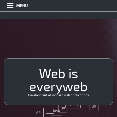
MENU
Web is
App
JS
SMM
SEO
CMS
everyweb
MySQL
Ajax
API
Ajax
Development of modern web applications
JQuery
UX
UX
Java
API