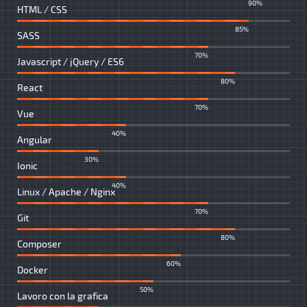
90%
HTML / CSS
85%
SASS
70%
Javascript / jQuery / ES6
80%
React
70%
Vue
40%
Angular
30%
Ionic
40%
Linux / Apache / Nginx
70%
Git
80%
Composer
60%
Docker
50%
Lavoro con la grafica