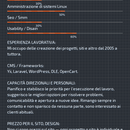
30%
Amministrazione di sistemi Linux
50%
Seo / Smm
30%
Usability / Disain
60%
ESPERIENZA LAVORATIVA:
Mi occupo delle creazione dei progetti, siti e altro dal 2005 a
tuttora.
CMS / Frameworks:
Yii, Laravel, WordPress, DLE, OpenCart.
CAPACITÀ DIREZIONALI E PERSONALI:
Pianifico e stabilisco le priorità per l'esecuzione del lavoro,
suggerisco le migliori opzioni per risolvere problemi,
comunicabilità e apertura a nuove idee. Rimango sempre in
contatto e non sparisco da nessuna parte, sono interessato ai
clienti abituali.
PREZZO PER IL SITO, DESIGN:
Non ci sono prezzi sul sito — ogni progetto o sito è individuale e